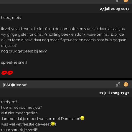
27 juli 2009 11:17
heeej meis!
ik zet vnvnd even die foto's op de computer en stuur ze daarna naar jou..
wy ginge gister rond half 9 richting beek en donk, ware om half 11 bij de
ekker toen zijn we daar nog maar ff geweest en daarna naar huis gegaan
en jullie?
nog druk geweest bij asv?
spreek je snel!!
[B&D]Klenne!
27 juli 2009 17:52
meisjee!!
hoe is het nou met jou?
al ff niet meer gezien..
Jammer dat je moest werken met Dominator!
was wel vet feestje geweest
!
maar spreek je snell!!!