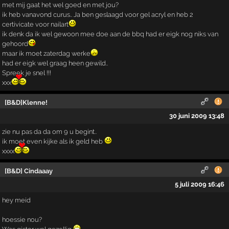
met mij gaat het wel goed en met jou?
ik heb vanavond curus.. Ja ben geslaagd voor gel acryl en heb 2
certivicate voor nailart
ik denk da ik wel gewoon mee doe aan de bbq had er eigk nog niks van
gehoord
maar ik moet zaterdag werke
had er eigk wel graag heen gewild..
Spreek je snel !!!
xxx
[B&D]Klenne!
30 juni 2009 13:48
zie nu pas da da om 9 u begint..
ik moet even kijke als ik geld heb
xxxx
[B&D] Cindaaay
5 juli 2009 16:46
hey meid
hoessie nou?