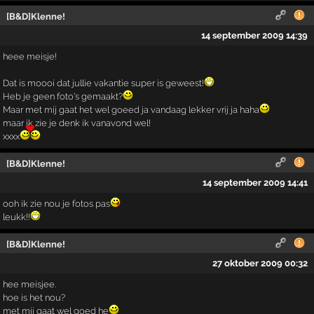
[B&D]Klenne!
14 september 2009 14:39
heee meisje!
Dat is moooi dat jullie vakantie super is geweest!
Heb je geen foto's gemaakt?
Maar met mij gaat het wel goeed ja vandaag lekker vrij ja haha
maar ik zie je denk ik vanavond wel!
xxxx
[B&D]Klenne!
14 september 2009 14:41
ooh ik zie nou je fotos pas
leukk!!
[B&D]Klenne!
27 oktober 2009 00:32
hee meisjee.
hoe is het nou?
met mij gaat wel goed he