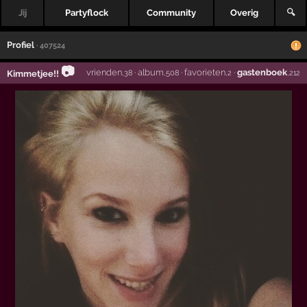
Jij
Partyflock
Community
Overig
🔍
Profiel
· 407524
📷
vrienden
·
album
·
favorieten
·
gastenboek
Kimmetjee!!
,38
,508
,2
,212