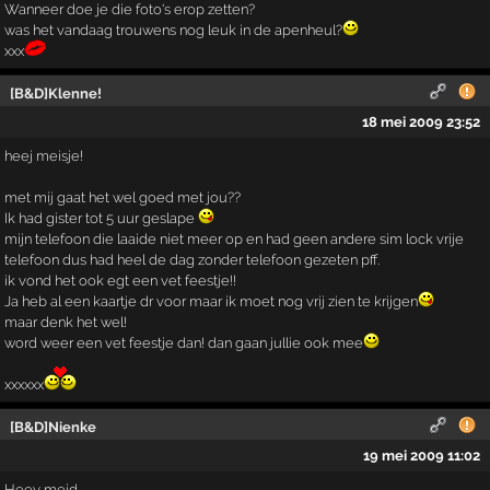
Wanneer doe je die foto's erop zetten?
was het vandaag trouwens nog leuk in de apenheul?
xxx
[B&D]Klenne!
18 mei 2009 23:52
heej meisje!
met mij gaat het wel goed met jou??
Ik had gister tot 5 uur geslape
mijn telefoon die laaide niet meer op en had geen andere sim lock vrije
telefoon dus had heel de dag zonder telefoon gezeten pff.
ik vond het ook egt een vet feestje!!
Ja heb al een kaartje dr voor maar ik moet nog vrij zien te krijgen
maar denk het wel!
word weer een vet feestje dan! dan gaan jullie ook mee
xxxxxx
[B&D]Nienke
19 mei 2009 11:02
Heey meid,