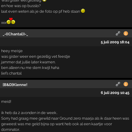
Was gister wel gezellig
en hoe was op busslo?
laat even weten als je de foto op pf heb staan
xxx
_-((Chantal))-_
5 juli 2009 18:04
heey meisje
was gister weer een gezellig vet feestje
jammer dat jullie later kwamen.
ben alleen nu me stem kwijt haha
liefs chantal
[B&D]Klenne!
6 juli 2009 10:45
meid!
ik heb da 2 avonden in de week..
Sorry had graag mee gewild naar Ground zero maarja als ik daar heen was
geweest was me geld bijna op want heb ook al een kaartje voor
dominator..