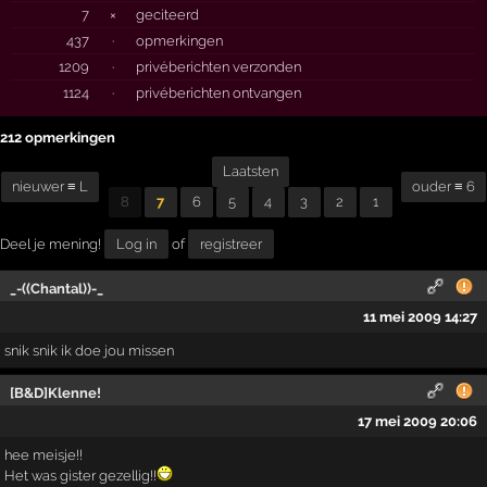
7
×
geciteerd
437
·
opmerkingen
1209
·
privéberichten verzonden
1124
·
privéberichten ontvangen
212 opmerkingen
Laatsten
nieuwer ≡ L
ouder ≡ 6
8
7
6
5
4
3
2
1
Deel je mening!
Log in
of
registreer
_-((Chantal))-_
11 mei 2009 14:27
snik snik ik doe jou missen
[B&D]Klenne!
17 mei 2009 20:06
hee meisje!!
Het was gister gezellig!!