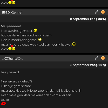
xxxxx
[B&D]Klenne!
8 september 2009 00:14
Meisjeeeeee!
Hoe was het geweest?
hoorde da je vanavond terug kwam.
Heb je mooi weer gehad?
maar ik zie jou deze week wel dan hoor ik het wel!
xxxxx
_-((Chantal))-_
8 september 2009 18:25
heey lieverd
fijne vakantie gehad??
ik heb je gemist hoor..
maar gelukkig zie ik je zo weer en dan wil ik alles horen!!!
even me eigen klaar maken en dan kom ik er aan
tot zo