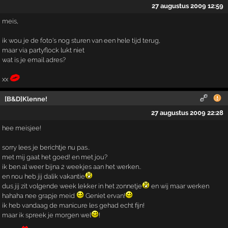
27 augustus 2009 12:59
meis,
ik wou je de foto's nog sturen van een hele tijd terug,
maar via partyflock lukt niet
wat is je email adres?
xx
[B&D]Klenne!
27 augustus 2009 22:28
hee meisjee!
sorry lees je berichtje nu pas..
met mij gaat het goed! en met jou?
ik ben al weer bijna 2 weekjes aan het werken..
en nou heb jij dalik vakantie
dus jij zit volgende week lekker in het zonnetje
en wij maar werken
hahaha nee grapje meid
Geniet ervan!
ik heb vandaag de manicure les gehad echt fijn!
maar ik spreek je morgen wel
!