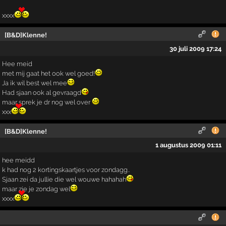
xxxx
[B&D]Klenne!
30 juli 2009 17:24
Hee meid
met mij gaat het ook wel goed!
Ja ik wil best wel mee
Had sjaan ook al gevraagd
maar sprek je dr nog wel over
xxx
[B&D]Klenne!
1 augustus 2009 01:11
hee meidd
k had nog 2 kortingskaartjes voor zondagg..
Sjaan zei da jullie die wel wouwe hahahah
maar zie je zondag wel
xxxx