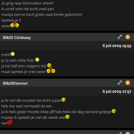
Jij ging naar Dominator ofwel?
ik vond wish nie echt veel aan..
maarja ben er toch gratis naar binne gekomen
Spreek je !!
xxxxx
[B&D] Cindaaay
6 juli 2009 15:55
meid
ja zij wel vette foto
ja tot half een volgens mij
maar spreek je snel weer
[B&D]Klenne!
6 juli 2009 17:57
ja ik von de muziek nie echt super
heb me wel vermaakt da we..
ja ik heb gister moete kitse pff heb heel de dag op bed gelege
maarja ik spreek je van de week wel
xxx