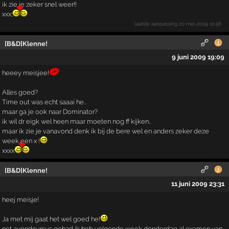
ik zie je zeker snel weer!!
xxx;
laatste aanpassing
20 mei 2009 10:56
[B&D]Klenne!
9 juni 2009 19:09
heeey meisjee!
Alles goed?
Time out was echt saaai he..
maar ga je ook naar Dominator?
ik wil dr eigk wel heen maar moeten nog ff kijken..
maar ik zie je vanavond denk ik bij de bere wel en anders zeker deze
week een x !
xxxx
[B&D]Klenne!
11 juni 2009 23:31
heej meisje!
Ja met mij gaat het wel goed he!
net avondcursus gehad ik heb volgende week donderdag al examen van