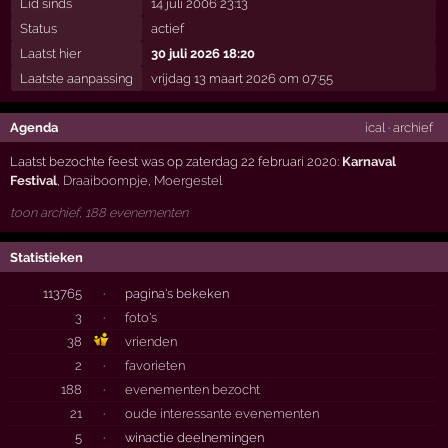
Lid sinds
14 juli 2006 23:13
Status
actief
Laatst hier
30 juli 2026 18:20
Laatste aanpassing
vrijdag 13 maart 2026 om 07:55
Agenda
ical
·
archief
Laatst bezochte feest was op zaterdag 22 februari 2020:
Karnaval
Festival
,
Draaiboompje
,
Moergestel
toon archief, 188 evenementen
Statistieken
113765
·
pagina's bekeken
3
·
foto's
38
vrienden
2
·
favorieten
188
·
evenementen bezocht
21
·
oude interessante evenementen
5
·
winactie deelnemingen