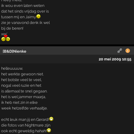
ik wou even laten weten
dat het sinds vrijdag over is
tussen mij en Jaimy.
zie je vanavond denk ik wel
bij de beren!
xxx'
[B&D]Nienke
20 mei 2009 10:55
helleuuuuw,
het werkte gewoon niet.
het botste veel te veel,
nogal veel ruzie en het
is allemaal te snel gegaan.
het is wel jammer maarja,
ik heb niet zin in elke
week hetzelfde verhaaltje.
echt leuk man jij en Gerard!
die fotos van Nightmare zijn
ook echt geweldig hahah!