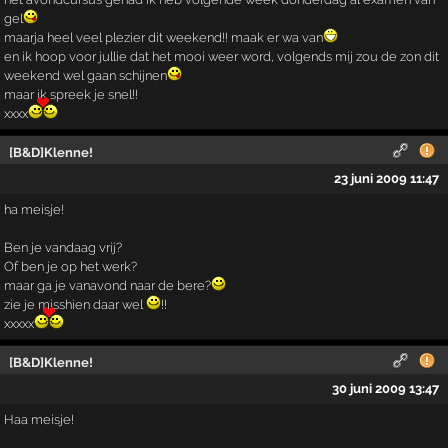
gel
maarja heel veel plezier dit weekend!! maak er wa van
en ik hoop voor jullie dat het mooi weer word, volgends mij zou de zon dit
weekend wel gaan schijnen
maar ik spreek je snel!!
xxxx
[B&D]Klenne!
23 juni 2009 11:47
ha meisje!
Ben je vandaag vrij?
Of ben je op het werk?
maar ga je vanavond naar de bere?
zie je misshien daar wel
!!
xxxxx
[B&D]Klenne!
30 juni 2009 13:47
Haa meisje!