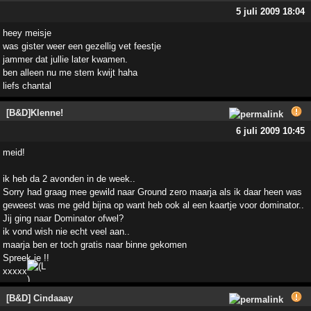
5 juli 2009 18:04
heey meisje
was gister weer een gezellig vet feestje
jammer dat jullie later kwamen.
ben alleen nu me stem kwijt haha
liefs chantal
[B&D]Klenne!
6 juli 2009 10:45
meid!
ik heb da 2 avonden in de week..
Sorry had graag mee gewild naar Ground zero maarja als ik daar heen was
geweest was me geld bijna op want heb ook al een kaartje voor dominator..
Jij ging naar Dominator ofwel?
ik vond wish nie echt veel aan..
maarja ben er toch gratis naar binne gekomen
Spreek je !!
xxxxx
[B&D] Cindaaay