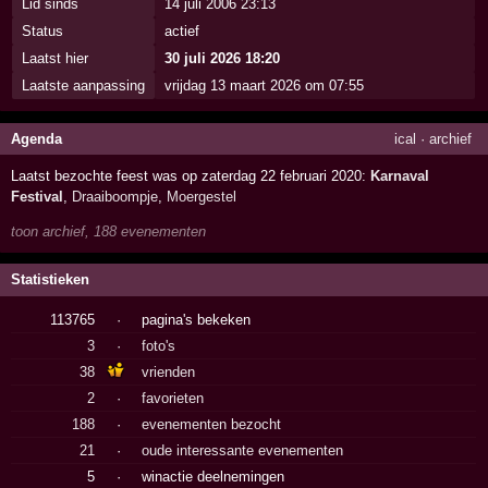
Lid sinds
14 juli 2006 23:13
Status
actief
Laatst hier
30 juli 2026 18:20
Laatste aanpassing
vrijdag 13 maart 2026 om 07:55
Agenda
ical
·
archief
Laatst bezochte feest was op zaterdag 22 februari 2020:
Karnaval
Festival
,
Draaiboompje
,
Moergestel
toon archief, 188 evenementen
Statistieken
113765
·
pagina's bekeken
3
·
foto's
38
vrienden
2
·
favorieten
188
·
evenementen bezocht
21
·
oude interessante evenementen
5
·
winactie deelnemingen