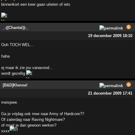
binnenkort een keer gaan uiteten of iets
_-((Chantal))-_
19 december 2009 18:10
Ooh TOCH WEL...
haha
ej maar ik zie jou vanavond...
wordt gezellig
[B&D]Klenne!
21 december 2009 17:41
meisjeee.
Ga je vrijdag ook mee naar Army of Hardcore??
Of zaterdag naar Raving Nightmare?
of moet je dan gewoon werken?
xxxx