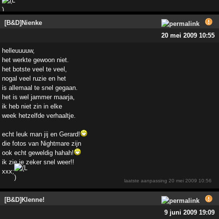
[B&D]Nienke
20 mei 2009 10:55
helleuuuuw,
het werkte gewoon niet.
het botste veel te veel,
nogal veel ruzie en het
is allemaal te snel gegaan.
het is wel jammer maarja,
ik heb niet zin in elke
week hetzelfde verhaaltje.
echt leuk man jij en Gerard!
die fotos van Nightmare zijn
ook echt geweldig hahah!
ik zie je zeker snel weer!!
xxx;
laatste aanpassing
20 mei 2009 10:56
[B&D]Klenne!
9 juni 2009 19:09