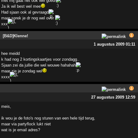
met mij gaat het ook wel goed!
Ja ik wil best wel mee
Had sjaan ook al gevraagd
maar sprek je dr nog wel over
xxx
[B&D]Klenne!
1 augustus 2009 01:11
hee meidd
k had nog 2 kortingskaartjes voor zondagg..
Sjaan zei da jullie die wel wouwe hahahah
maar zie je zondag wel
xxxx
27 augustus 2009 12:59
meis,
ik wou je de foto's nog sturen van een hele tijd terug,
maar via partyflock lukt niet
wat is je email adres?