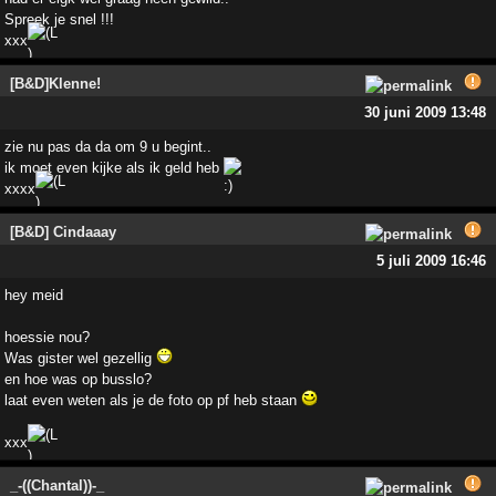
Spreek je snel !!!
xxx
[B&D]Klenne!
30 juni 2009 13:48
zie nu pas da da om 9 u begint..
ik moet even kijke als ik geld heb
xxxx
[B&D] Cindaaay
5 juli 2009 16:46
hey meid
hoessie nou?
Was gister wel gezellig
en hoe was op busslo?
laat even weten als je de foto op pf heb staan
xxx
_-((Chantal))-_