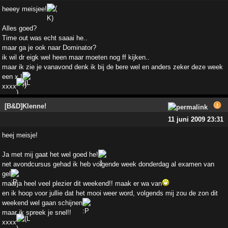
heeey meisjee!
Alles goed?
Time out was echt saaai he..
maar ga je ook naar Dominator?
ik wil dr eigk wel heen maar moeten nog ff kijken..
maar ik zie je vanavond denk ik bij de bere wel en anders zeker deze week
een x !
xxxx
[B&D]Klenne!
11 juni 2009 23:31
heej meisje!
Ja met mij gaat het wel goed he!
net avondcursus gehad ik heb volgende week donderdag al examen van
gel
maarja heel veel plezier dit weekend!! maak er wa van
en ik hoop voor jullie dat het mooi weer word, volgends mij zou de zon dit
weekend wel gaan schijnen
maar ik spreek je snel!!
xxxx