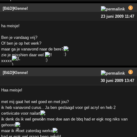
[B&D]Klenne!
23 juni 2009 11:47
ha meisje!
Ben je vandaag vrij?
Of ben je op het werk?
maar ga je vanavond naar de bere?
zie je misshien daar wel
!!
xxxxx
[B&D]Klenne!
30 juni 2009 13:47
Haa meisje!
met mij gaat het wel goed en met jou?
ik heb vanavond curus.. Ja ben geslaagd voor gel acryl en heb 2
certivicate voor nailart
ik denk da ik wel gewoon mee doe aan de bbq had er eigk nog niks van
gehoord
maar ik moet zaterdag werke
had er eigk wel graag heen gewild..