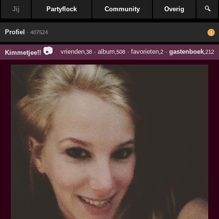
Jij
Partyflock
Community
Overig
🔍
Profiel
· 407524
📷
vrienden
·
album
·
favorieten
·
gastenboek
Kimmetjee!!
,38
,508
,2
,212