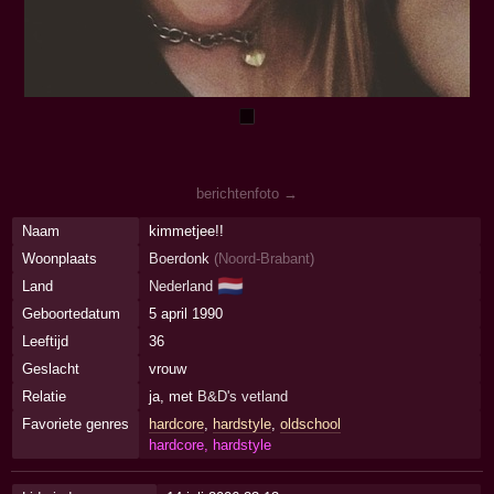
berichtenfoto →
Naam
kimmetjee!!
Woonplaats
Boerdonk
(
Noord-Brabant
)
🇳🇱
Land
Nederland
Geboortedatum
5 april 1990
Leeftijd
36
Geslacht
vrouw
Relatie
ja, met
B&D's vetland
Favoriete genres
hardcore
,
hardstyle
,
oldschool
hardcore, hardstyle