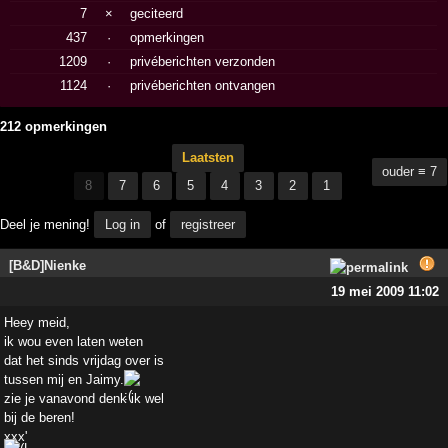
7
×
geciteerd
437
·
opmerkingen
1209
·
privéberichten verzonden
1124
·
privéberichten ontvangen
212 opmerkingen
Laatsten
ouder ≡ 7
8
7
6
5
4
3
2
1
Deel je mening!
Log in
of
registreer
[B&D]Nienke
19 mei 2009 11:02
Heey meid,
ik wou even laten weten
dat het sinds vrijdag over is
tussen mij en Jaimy.
zie je vanavond denk ik wel
bij de beren!
xxx'