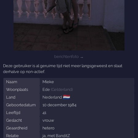
berichtenfoto →
Deze gebruiker is al geruime tijd niet meer langsgeweest en staat
derhalve op non-actief.
Naam
Mieke
Woonplaats
Ede
(
Gelderland
)
🇳🇱
Land
Nederland
Geboortedatum
10 december 1984
Leeftijd
41
Geslacht
vrouw
Geaardheid
hetero
Relatie
ja, met
BanditZ