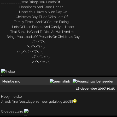
___________Year Brings You Loads Of
__________Happiness And Good Health.
_________I Hope You Have A Nice Day On
________Christmas Day, Filled With Lots Of
_______Family Time.....And Of Course Eating
______Lots Of Nice Foods, And Candys. I Hope
_____That Santa Is Good To You As Well And He
___Brings You Loads Of Presants On Christmas Day
_________________.*(¨`•.•´¨)`•.¸
______________.`•.¸.(¨`•.•´¨) `•.¸.
________. ×`•.¸.•´×. (¨`•.•´¨)`•.¸`•.¸
_________________. .(¨`•.•´¨). .×`•.¸.
_________________,××`•.¸.•´×× .`•.¸
helga
kleintje mc
18 december 2007 10:45
Heey meiske
Jij ook fijne feestdagen en een gelukkig 2008!!
Groetjes claire