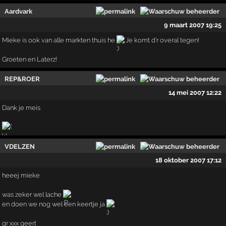
Aardvark
9 maart 2007 19:25
Mieke is ook van alle markten thuis he
Je komt d'r overal tegen!
Groeten en Laterz!
REP&ROER
14 mei 2007 12:22
Dank je meis
VDELZEN
18 oktober 2007 17:12
heeej mieke
was zeker wel lache
en doen we nog wel een keertje ja
gr xxx geert