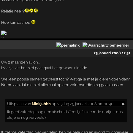
Relatie nee??
Hoe kan dat nou
25 januari 2008 12:51
Ow 2 maanden al joh...
Maar ja, als het niet gaat gaat het gewoon niet idd.
Wel een poosje samen geweest toch? Wat ga je met je dieren doen dan?
Neem aan dat die niet allemaal op een zolderverdieping gaan passen..
Uitspraak
van
Miekjuhhh
op vrijdag 25 januari 2008 om 10:40:
▶
Ik geef zaterdag nog een afscheids"feestje" in de rode oortjes, dus
als je je nog verveeld?
Ik zal me Zaterdag niet vervelen, heb de hele dag en avond zo ongeveer