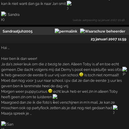
kan ik niet want dan ga ik naar Jan smit
Sandra
laatste aanpassing
14 januari 2007 20:48
Sandraatjuh2005
23 januari 2007 11:59
Hai ,,
Hier ben ik dan weer!
Ja da's zeker leuk om die 2 bezig te zien. Alleen Toby is af en toe echt
gemeen. Die dacht volgens mij dat Demy's poot een kipkluifje was ofzo
Ik heb gewoon de eerste 6 uur vrij van school
Is toch niet normaal!!
Moet dan nog voor 3 uur naar school. i.p.v. dat ze dan de eerste 3 uur les
geven ben ik tenminste heel de dag vrij.
Morgen weer puppycursus
echt leuk heb er wel zin in alleen Toby
heeft geen zin om te luisteren
Maargoed dan zie ik die foto's wel verschijnen in m'n mail. Je kan ze
misschien ook op partyflock zetten als je dat nog niet gedaan had
Maarja spreek je ,,
San