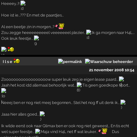
Heeeey...!!
Hoe ist ie...??? En met de paardjes...
Al een beetje zin in morgen...?
Zou zegge heeeeeeeeeel veeeeeeel plezier...
Ik ga morgen naar H4L...
Ook leuk feestje...
I l s e
21 november 2008 10:54
Zoooooooooooooooooow super leuk zeg je eigen lease paard...
Jaah het kost idd allemaal behoorlijk wat...
Tis geen goedkope sport...
Neeej ben er nog niet meej begonnen... Stel het nog ff uit denk ik...
Jaaa hier alles goed...
Ik wilde eerst ook naar Qlimax ben er ook nog niet geweest... En tis echt
wel super feestje...
Maja vind H4L net ff wat leuker...
Dus