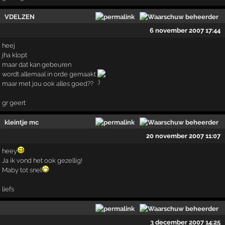
VDELZEN
6 november 2007 17:44
heej
jha klopt
maar dat kan gebeuren
wordt allemaal in orde gemaakt
maar met jou ook alles goed??
gr geert
kleintje mc
20 november 2007 11:07
heey
Ja ik vond het ook gezellig!
Maby tot snel
liefs
3 december 2007 14:25