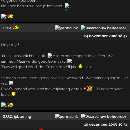
volgende keer beter...
Nou ben benieuwd hoe je het vond...
I l s e
24 november 2008 18:47
Hey Hey...!
Ja H4L was ook heel leuk...
Alleen beetje agressieve sfeer... Wel
jammer... Maar verder goed vermaakt...
Twas wel goed koud idd... En dan zonder jas...
Haha...
Verder niet veel meer gedaan van het weekend... Was vandaag nog lekker
vrij...
En aankomend weekend me verjaardag vieren...
Dus word weer
leuk...
G.U.Z. jpbtuning
10 december 2008 10:34