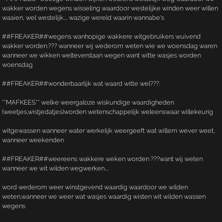
wakker worden wegens wisseling waardoor westelijke winden weer willen
waaien, wel westelijk.... wazige wereld waarin wannabe's
##FREAKER##wegens wanhopige wakkere witgebruikers wuivend
wakker worden.??? wanneer wij wederom weten wie we woensdag waren
wanneer we wikken welteverstaan wegen want witte wasjes worden
woensdag
##FREAKER##wonderbaarlijk wat waard witte wel???.
**MAFKEES** welke weergaloze wiskundige waardigheden
(weetjes,wistjedatjes)worden wetenschappelijk weleenswaar willekeurig
witgewassen wanneer water werkelijk weergeeft wat willem wever weet,
wanneer weekenden
##FREAKER##weereens wakkere weken worden ???want wij weten
wanneer we wit wilden wegwerken....
word wederom weer winstgevend waardig waardoor we wilden
weten,wanneer we weer wat wasjes waardig wisten wit wilden wassen
wegens