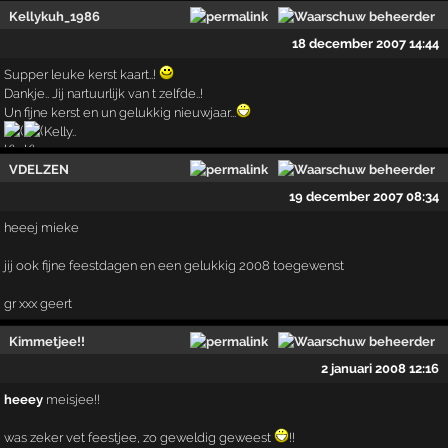
Kellykuh_1986
18 december 2007 14:44
Supper leuke kerst kaart..!
Dankje.. Jij nartuurlijk van t zelfde..!
Un fijne kerst en un gelukkig nieuwjaar...
Kelly..
VDELZEN
19 december 2007 08:34
heeej mieke
jij ook fijne feestdagen en een gelukkig 2008 toegewenst
gr xxx geert
Kimmetjee!!
2 januari 2008 12:16
heeey
meisjee!!
was zeker vet feestjee, zo geweldig geweest
!!