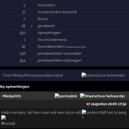
3
·
favorieten
31
·
evenementen bezocht
2
·
flocks
18
×
geciteerd
150
·
opmerkingen
1
·
forumonderwerp
16
·
forumberichten
(
onderwerpenlijst
)
138
·
privéberichten verzonden
354
·
privéberichten ontvangen
Toon Miekjuhhhs persoonlijke tekst
69 opmerkingen
Miekjuhhh
17 augustus 2006 17:52
Hallo mensjes.. zet hier maar wat neer als je wilt
anders blijft het zo leeg
mazzelll