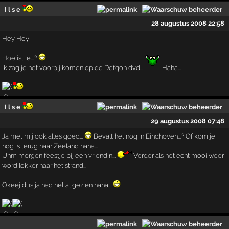
I l s e
28 augustus 2008 22:58
Hey Hey
Hoe ist ie...?
Ik zag je net voorbij komen op de Defqon dvd...
Haha...
I l s e
29 augustus 2008 07:48
Ja met mij ook alles goed...
Bevalt het nog in Eindhoven...? Of kom je
nog is terug naar Zeeland haha...
Uhm morgen feestje bij een vriendin...
Verder als het echt mooi weer
word lekker naar het strand...
Okeej dus ja had het al gezien haha...