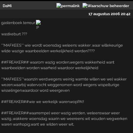
DaMi
17 augustus 2006 20:42
gastenboek terreur
wastkeburt ???
**MAFKEES** wie wordt woensdag weleens wakker ,waar willekeurige
wilde wazige waanbeelden werkelijkheid werden????
##FREAKER## waarom wazig worden,wegens wakkerheid want
waanbeelden worden waarheid waardoor werkelijkheid
**MAFKEES**waanzin werd.wegens weinig warmte willen we wel wakker
wezen,waarbij watervocht weggenomen word wegens wispelturige
wisselingen.waardoor word weergeven
##FREAKER##wie we werkelijk waren.wopPA!!
##FREAKER##waarrempel weer wazig werden, weleenswaar weer
wazig...wakkere woensdag waarin we weereens wit wouden wegwerken
waren wanhopig,want we wilden weer wit,