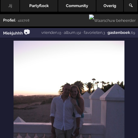
Jij
Partyflock
Community
Overig
🔍
Profiel
· 422708
📷
vrienden
·
album
·
favorieten
·
gastenboek
Miekjuhhh
,13
,132
,3
,69