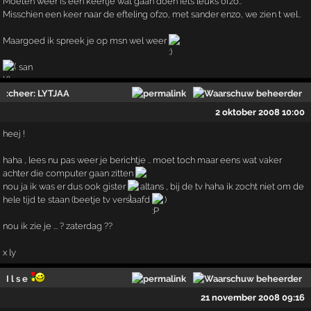
Moeten weer is een keertje wat gaan doen iets leuks ofzo..
Misschien een keer naar de efteling ofzo, met sander enzo, we zien t wel..
Maargoed ik spreek je op msn wel weer
san
:cheer: LYTJAA
2 oktober 2008 10:00
heej !
haha , lees nu pas weer je berichtje .. moet toch maar eens wat vaker
achter die computer gaan zitten
nou ja ik was er dus ook gister
altans , bij de tv haha ik zocht niet om de
hele tijd te staan (beetje tv verslaafd
)
nou ik zie je ... ? zaterdag ??
x ly
I l s e
21 november 2008 09:16