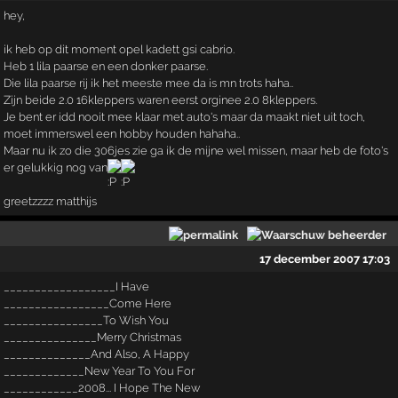
hey,
ik heb op dit moment opel kadett gsi cabrio.
Heb 1 lila paarse en een donker paarse.
Die lila paarse rij ik het meeste mee da is mn trots haha..
Zijn beide 2.0 16kleppers waren eerst orginee 2.0 8kleppers.
Je bent er idd nooit mee klaar met auto's maar da maakt niet uit toch,
moet immerswel een hobby houden hahaha..
Maar nu ik zo die 306jes zie ga ik de mijne wel missen, maar heb de foto's
er gelukkig nog van
greetzzzz matthijs
17 december 2007 17:03
__________________I Have
_________________Come Here
________________To Wish You
_______________Merry Christmas
______________And Also, A Happy
_____________New Year To You For
____________2008... I Hope The New