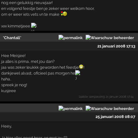
nog een gelukkig nieuwjaar!
en volgend feestje ben je zeker weer welkom hoor,
om er weer iets vets vn te make
xxx kimmetjeee
*Chantall*
21 januari 2008 17:13
Hee Meisjee!
ja alles is prima.. met jou dan?
jaa was zeker leukkk geworden het feestje
!
dankjewel alvast.. oficieel pas morgen he
haha..
spreek je nog!
kusjeee
laatste aanpassing
21 januari 2008 17:14
25 januari 2008 08:07
Heey,
Ja hier alles goed hoor, en met jou??