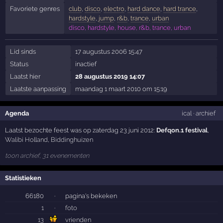
Favoriete genres
club
,
disco
,
electro
,
hard dance
,
hard trance
,
hardstyle
,
jump
,
r&b
,
trance
,
urban
disco, hardstyle, house, r&b, trance, urban
Lid sinds
17 augustus 2006 15:47
Status
inactief
Laatst hier
28 augustus 2019 14:07
Laatste aanpassing
maandag 1 maart 2010 om 15:19
Agenda
ical
·
archief
Laatst bezochte feest was op zaterdag 23 juni 2012:
Defqon.1 festival
,
Walibi Holland
,
Biddinghuizen
toon archief, 31 evenementen
Statistieken
66180
·
pagina's bekeken
1
·
foto
13
vrienden