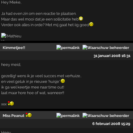
Hey Mieke,
Ja had even zin om een reactie te plaatsen.
Maar das wel mooi dat je een sollicitatie heb
Verder ook alles in orde? Met mij gaat het iig goed
Mathieu
Kimmetjee!!
31 januari 2008 16:31
heey meid,
gezellig! wens ik je veel succes met verhuize..
en veel geluk in je nieuwe 'huisje'
ik ga wel keertje mee naar time out!
laat maar hore hoe of wat, wanneer!!
xxx
Miss Peanut
6 februari 2008 15:29
Heey,