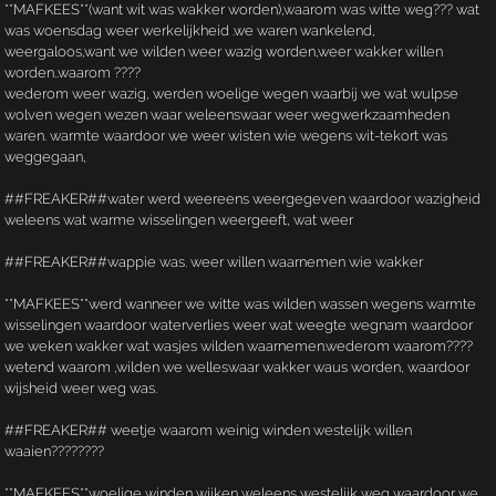
**MAFKEES**(want wit was wakker worden),waarom was witte weg??? wat
was woensdag weer werkelijkheid .we waren wankelend,
weergaloos,want we wilden weer wazig worden,weer wakker willen
worden..waarom ????
wederom weer wazig, werden woelige wegen waarbij we wat wulpse
wolven wegen wezen waar weleenswaar weer wegwerkzaamheden
waren. warmte waardoor we weer wisten wie wegens wit-tekort was
weggegaan,
##FREAKER##water werd weereens weergegeven waardoor wazigheid
weleens wat warme wisselingen weergeeft, wat weer
##FREAKER##wappie was. weer willen waarnemen wie wakker
**MAFKEES**werd wanneer we witte was wilden wassen wegens warmte
wisselingen waardoor waterverlies weer wat weegte wegnam waardoor
we weken wakker wat wasjes wilden waarnemen.wederom waarom????
wetend waarom ,wilden we welleswaar wakker waus worden, waardoor
wijsheid weer weg was.
##FREAKER## weetje waarom weinig winden westelijk willen
waaien????????
**MAFKEES**woelige winden wijken weleens westelijk weg waardoor we