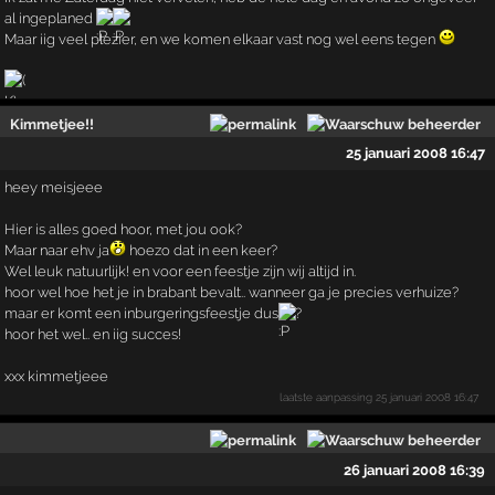
al ingeplaned
Maar iig veel plezier, en we komen elkaar vast nog wel eens tegen
Kimmetjee!!
25 januari 2008 16:47
heey meisjeee
Hier is alles goed hoor, met jou ook?
Maar naar ehv ja
hoezo dat in een keer?
Wel leuk natuurlijk! en voor een feestje zijn wij altijd in.
hoor wel hoe het je in brabant bevalt.. wanneer ga je precies verhuize?
maar er komt een inburgeringsfeestje dus
?
hoor het wel.. en iig succes!
xxx kimmetjeee
laatste aanpassing
25 januari 2008 16:47
26 januari 2008 16:39