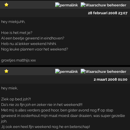
28 februari 2008 23:07
hey miekjuhh,
Hoe is het met je?
Al een beetje gewend in eindhoven?
Heb nu al lekker weekend hihihi.
Nog leuke plannen voor het weekend?
groetjes matthijs xxx
2 maart 2008 01:00
hey miek,
Ziek op bed joh?!
Da's nie zo fijn joh en zeker nie in het weekend!!!
Met mij is alles verders goed hoor, ben gister avond nog ff op stap
geweest in oosterhout mijn maat moest daar draaien, was super gezellie
joh.
Jij ook een heel fijn weekend nog he en beterschap!