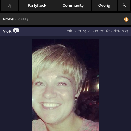
Jij
Partyflock
Community
Overig
🔍
Profiel
· 162884
📷
vrienden
·
album
·
favorieten
VieF..
,19
,28
,73