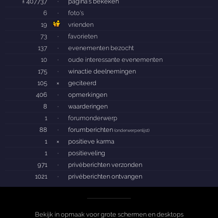
± 407737
·
pagina's bekeken
6
·
foto's
19
vrienden
73
·
favorieten
137
·
evenementen bezocht
10
·
oude interessante evenementen
175
·
winactie deelnemingen
105
×
geciteerd
406
·
opmerkingen
8
·
waarderingen
1
·
forumonderwerp
88
·
forumberichten
(
onderwerpenlijst
)
1
×
positieve karma
1
·
positieveling
971
·
privéberichten verzonden
1021
·
privéberichten ontvangen
Bekijk in opmaak voor grote schermen en desktops