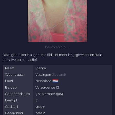
berichtenfoto →
Deze gebruiker is al geruime tijd niet meer langsgeweest en staat
derhalve op non-actief.
Naam
Vianne
Woonplaats
Vlissingen
(
Zeeland
)
🇳🇱
Land
Nederland
Beroep
Verzorgende IG
Geboortedatum
3 september 1984
Leeftijd
41
Geslacht
vrouw
Geaardheid
hetero