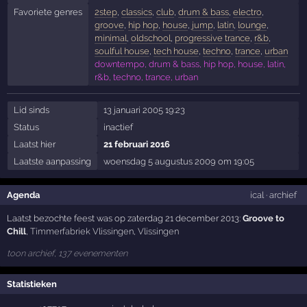
Favoriete genres
2step
,
classics
,
club
,
drum & bass
,
electro
,
groove
,
hip hop
,
house
,
jump
,
latin
,
lounge
,
minimal
,
oldschool
,
progressive trance
,
r&b
,
soulful house
,
tech house
,
techno
,
trance
,
urban
downtempo, drum & bass, hip hop, house, latin,
r&b, techno, trance, urban
Lid sinds
13 januari 2005 19:23
Status
inactief
Laatst hier
21 februari 2016
Laatste aanpassing
woensdag 5 augustus 2009 om 19:05
Agenda
ical
·
archief
Laatst bezochte feest was op zaterdag 21 december 2013:
Groove to
Chill
,
Timmerfabriek Vlissingen
,
Vlissingen
toon archief, 137 evenementen
Statistieken