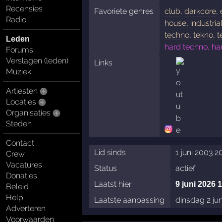
Recensies
Favoriete genres
club
,
darkcore
,
Radio
house
,
industria
techno
,
tekno
,
t
Leden
hard techno, ha
Forums
Verslagen (leden)
Links
Muziek
Artiesten
Locaties
Organisaties
Steden
Contact
Lid sinds
1 juni 2003 2
Crew
Vacatures
Status
actief
Donaties
Laatst hier
9 juni 2026 
Beleid
Help
Laatste aanpassing
dinsdag 2 ju
Adverteren
Voorwaarden