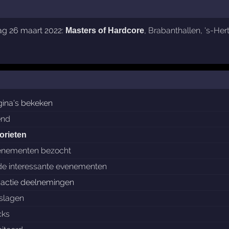
ag 26 maart 2022:
,
Brabanthallen
,
's-He
Masters of Hardcore
ina's bekeken
end
orieten
enementen bezocht
de interessante evenementen
nactie deelnemingen
slagen
cks