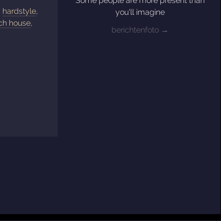
Some people are more present than
,
hardstyle
,
you'll imagine
ch house
,
berichtenfoto →