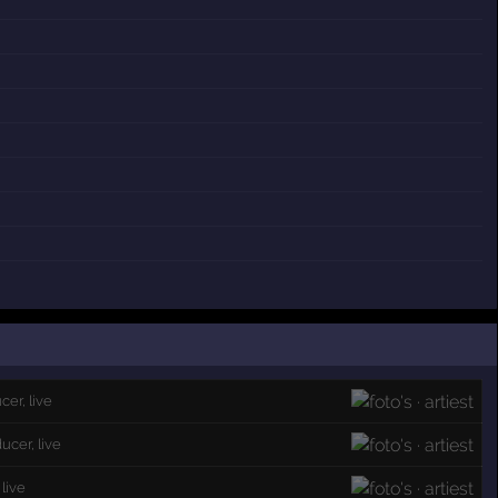
cer, live
ducer, live
 live