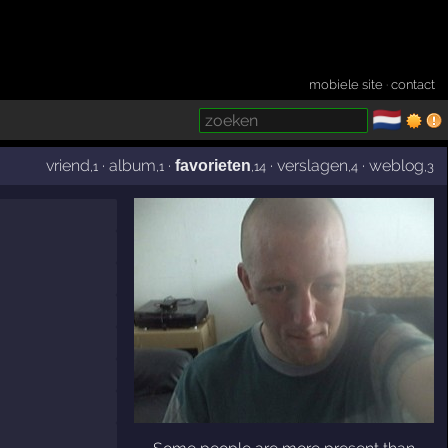
mobiele site
·
contact
🇳🇱
­
vriend
·
album
·
·
verslagen
·
weblog
favorieten
,1
,1
,14
,4
,3