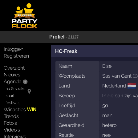
Profiel
· 21127
Inloggen
HC-Freak
Registreren
Naam
Eise
Overzicht
Nieuws
Woonplaats
Sas van Gent
(
Z
Agenda
🇳🇱
Land
Nederland
nu & straks
Beroep
In de ban zijn v
kaart
festivals
Leeftijd
50
Winacties
WIN
Geslacht
man
Trends
Foto's
Geaardheid
hetero
Video's
Relatie
nee
Interviews