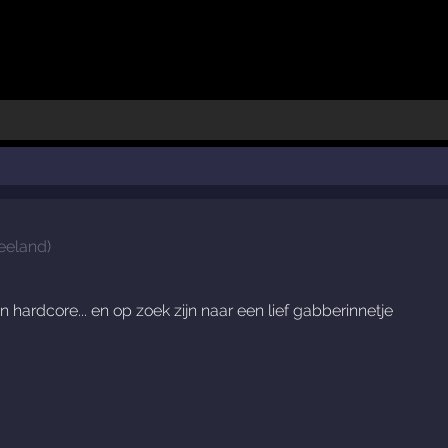
eeland
)
an hardcore... en op zoek zijn naar een lief gabberinnetje