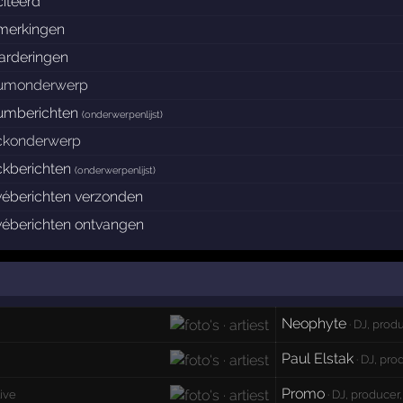
iteerd
merkingen
arderingen
rumonderwerp
rumberichten
(
onderwerpenlijst
)
ockonderwerp
ckberichten
(
onderwerpenlijst
)
véberichten verzonden
véberichten ontvangen
Neophyte
· DJ, produ
Paul Elstak
· DJ, pro
Promo
live
· DJ, producer,