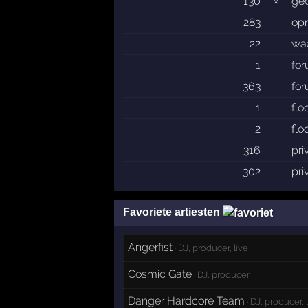
130
×
gec
283
·
op
22
·
wa
1
·
fo
363
·
fo
1
·
fl
2
·
flo
316
·
pri
302
·
pri
Favoriete artiesten
Angerfist
· DJ, producer, live
Cosmic Gate
· DJ, producer
Danger Hardcore Team
· DJ, producer, 