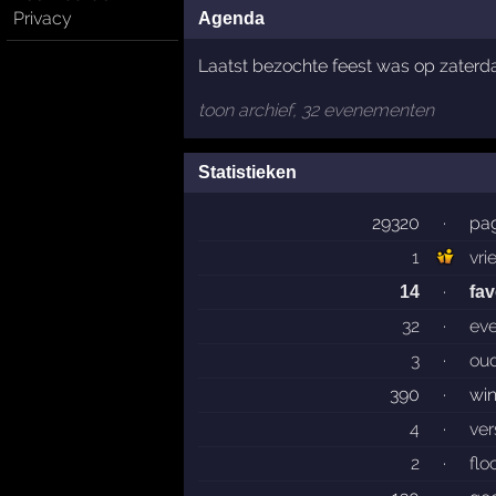
Privacy
Agenda
Laatst bezochte feest was op zaterd
toon archief, 32 evenementen
Statistieken
29320
·
pag
1
vri
·
14
fav
32
·
ev
3
·
ou
390
·
wi
4
·
ver
2
·
flo