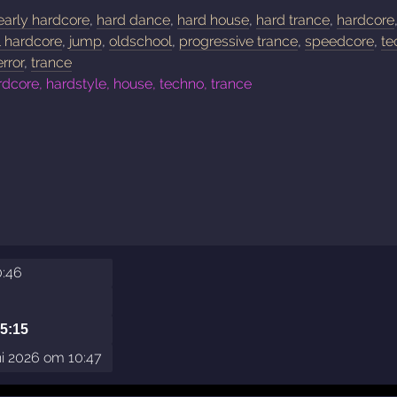
early hardcore
,
hard dance
,
hard house
,
hard trance
,
hardcore
l hardcore
,
jump
,
oldschool
,
progressive trance
,
speedcore
,
te
error
,
trance
rdcore, hardstyle, house, techno, trance
0:46
15:15
ni 2026 om 10:47