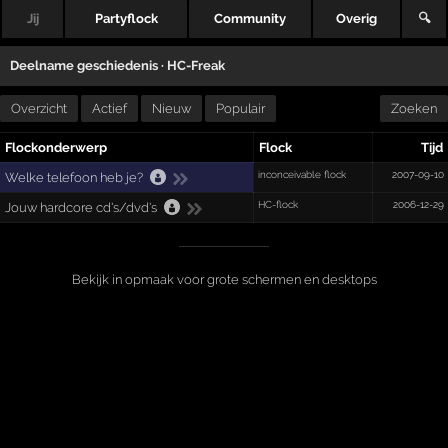
Jij
Partyflock
Community
Overig
🔍
Deelname geschiedenis ·
HC-Freak
Overzicht
Actief
Nieuw
Populair
Zoeken
Flockonderwerp
Flock
Tijd
inconceivable flock
2007-09-10
Welke telefoon heb je?
HC-flock
2006-12-29
Jouw hardcore cd's/dvd's
Bekijk in opmaak voor grote schermen en desktops