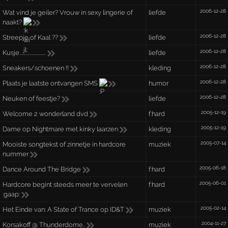
2006-12-28
Wat vind je geiler? Vrouw in sexy lingerie of
liefde
naakt?
2006-12-28
Streepje of Kaal ??
liefde
2006-12-28
Kusje..........................
liefde
2006-12-28
Sneakers/schoenen !!
kleding
2006-12-28
Plaats je laatste ontvangen SMS
humor
2006-12-28
Neuken of feestje?
liefde
2005-12-19
Welcome 2 wonderland dvd
f:hard
2005-12-19
Dame op Nightmare met kinky laarzen
kleding
2005-07-14
Mooiste songtekst of zinnetje in hardcore
muziek
nummer
2005-06-18
Dance Around The Bridge
f:hard
2005-06-01
Hardcore begint steeds meer te vervelen
f:hard
:gaap:
2005-02-14
Het Einde van: A State of Trance op ID&T
muziek
2004-11-27
Korsakoff @ Thunderdome..
muziek