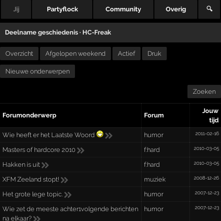
Jij
Partyflock
Community
Overig
🔍
Deelname geschiedenis ·
HC-Freak
Overzicht
Afgelopen weekend
Actief
Druk
Nieuwe onderwerpen
Zoeken
Jouw
Forumonderwerp
Forum
tijd
2011-02-16
Wie heeft er het Laatste Woord
humor
2010-03-05
Masters of hardcore 2010
f:hard
2010-03-05
Hakken is uit
f:hard
2008-12-26
XFM Zeeland stopt!
muziek
2007-12-23
Het grote lege topic.
humor
2007-12-23
Wie zet de meeste achter1volgende berichten
humor
na elkaar?