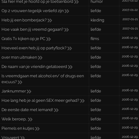
2007-01-22
Sla hier met je hoofd op je toetsenbord
humor
2007-01-22
Op 2 vrouwen tegelijk verliefd zijn
liefde
2007-01-21
Heb jij een bomberjack?
kleding
2007-01-21
Hoe vaak ben jij vreemd gegaan?
liefde
2006-12-29
Gratis Tv kijken op je PC
films
2006-12-29
Hoeveel exen heb jij op partyflock?
liefde
2006-12-29
over msn uitmaken
liefde
2006-12-29
De naam van je vriendin getatoeerd
liefde
2006-12-29
Is vreemdgaan met alcohol en/ of drugs een
liefde
excuus?
2006-12-29
Janknummer
liefde
2006-12-29
Hoe lang heb je al geen SEX meer gehad?
liefde
2006-12-29
De eerste date met iemand!
liefde
2006-12-29
Welk beroep..
liefde
2006-12-29
Piemels en kutjes
liefde
2006-12-29
Vrouwen!
liefde