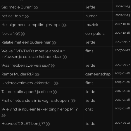
2007-12-23
Sex met je Buren?
liefde
2007-12-23
het :aai: topic
humor
2007-10-16
Het algemene Jump filmpjes topic
muziek
2007-10-16
Nokia N95
computers
2007-04-17
Relatie met een oudere man
liefde
2007-01-27
Welke DVD/DVD's moet je absoluut
films
in/tussen je collectie hebben staan
2007-01-27
Waar hebben zwervers sex?
liefde
2007-01-26
Remor Mulder R.I.P.
gemeenschap
2007-01-26
Undercoverlovers lekkerste......
films
2007-01-26
Tattoo is afknapper? ja of nee
liefde
2007-01-26
Fruit of iets anders in je vagina stoppen !
liefde
2007-01-26
Wie vind je nou een lekker ding hier op PF ?
chat
2007-01-22
Hoeveel % SLET ben jij??
liefde