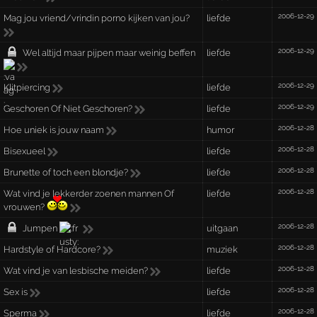
2006-12-29
Mag jou vriend/vrindin porno kijken van jou?
liefde
2006-12-29
Wel altijd maar pijpen maar weinig beffen
liefde
2006-12-29
Klitpiercing
liefde
2006-12-29
Geschoren Of Niet Geschoren?
liefde
2006-12-28
Hoe uniek is jouw naam
humor
2006-12-28
Bisexueel
liefde
2006-12-28
Brunette of toch een blondje?
liefde
2006-12-28
Wat vind je lekkerder zoenen mannen Of
liefde
vrouwen?
2006-12-28
Jumpen
uitgaan
2006-12-28
Hardstyle of Hardcore?
muziek
2006-12-28
Wat vind je van lesbische meiden?
liefde
2006-12-28
Sex is
liefde
2006-12-28
Sperma
liefde