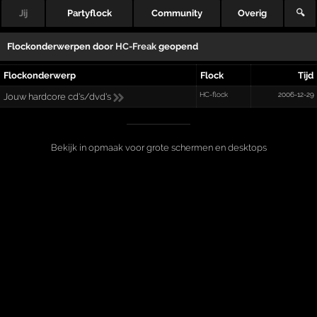
Jij
Partyflock
Community
Overig
🔍
Flockonderwerpen door
HC-Freak
geopend
Flockonderwerp
Flock
Tijd
HC-flock
2006-12-29
Jouw hardcore cd's/dvd's
Bekijk in opmaak voor grote schermen en desktops