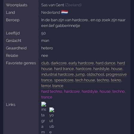
Woonplaats
Sas van Gent
(
Zeeland
)
🇳🇱
Land
Nederland
Beroep
In de ban zijn van hardcore... en op zoek zijn naar
een lief gabberinnetje
Leeftijd
50
Geslacht
man
Geaardheid
hetero
Relatie
nee
Favoriete genres
club
,
darkcore
,
early hardcore
,
hard dance
,
hard
house
,
hard trance
,
hardcore
,
hardstyle
,
house
,
industrial hardcore
,
jump
,
oldschool
,
progressive
trance
,
speedcore
,
tech house
,
techno
,
tekno
,
terror
,
trance
hard techno, hardcore, hardstyle, house, techno,
trance
Links