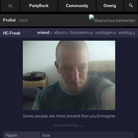
Jij
Partyflock
Community
Overig
🔍
Profiel
· 21127
vriend
·
album
·
favorieten
·
verslagen
·
weblog
HC-Freak
,1
,1
,14
,4
,3
Some people are more present than you'll imagine
berichtenfoto →
Naam
Eise