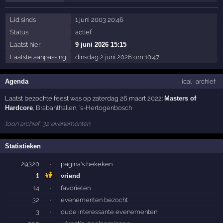
Lid sinds
1 juni 2003 20:46
Status
actief
Laatst hier
9 juni 2026 15:15
Laatste aanpassing
dinsdag 2 juni 2026 om 10:47
Agenda
ical
·
archief
Laatst bezochte feest was op zaterdag 26 maart 2022:
Masters of
Hardcore
,
Brabanthallen
,
's-Hertogenbosch
toon archief, 32 evenementen
Statistieken
29320
·
pagina's bekeken
1
vriend
14
·
favorieten
32
·
evenementen bezocht
3
·
oude interessante evenementen