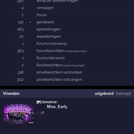
390
·
winactie deelnemingen
4
·
verslagen
2
·
flocks
130
×
geciteerd
283
·
opmerkingen
22
·
waarderingen
1
·
forumonderwerp
363
·
forumberichten
(
onderwerpenlijst
)
1
·
flockonderwerp
2
·
flockberichten
(
onderwerpenlijst
)
316
·
privéberichten verzonden
302
·
privéberichten ontvangen
Vrienden
uitgebreid
·
beknopt
Miss_Early
♀
38