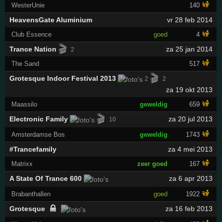
WesterUnie
140
HeavensGate Aluminium
vr 28 feb 2014
Club Essence
goed
4
🎬
Trance Nation
za 25 jan 2014
2
The Sand
517
🎬
Grotesque Indoor Festival 2013
2
2
za 19 okt 2013
Maassilo
geweldig
659
🎬
Electronic Family
za 20 jul 2013
10
Amsterdamse Bos
geweldig
1743
#Trancefamily
za 4 mei 2013
Matrixx
zeer goed
167
A State Of Trance 600
za 6 apr 2013
Brabanthallen
goed
1922
Grotesque
za 16 feb 2013