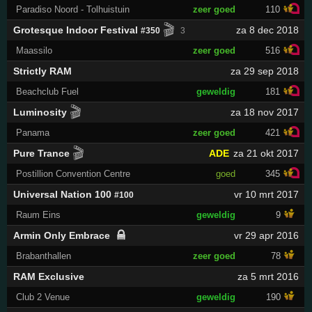
Paradiso Noord - Tolhuistuin
zeer goed
110
🎬
Grotesque Indoor Festival
za 8 dec 2018
#350
3
Maassilo
zeer goed
516
Strictly RAM
za 29 sep 2018
Beachclub Fuel
geweldig
181
🎬
Luminosity
za 18 nov 2017
Panama
zeer goed
421
🎬
Pure Trance
ADE
za 21 okt 2017
Postillion Convention Centre
goed
345
Universal Nation 100
vr 10 mrt 2017
#100
Raum Eins
geweldig
9
Armin Only Embrace
vr 29 apr 2016
Brabanthallen
zeer goed
78
RAM Exclusive
za 5 mrt 2016
Club 2 Venue
geweldig
190