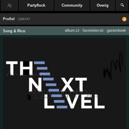
Jij
Partyflock
Community
Overig
🔍
Profiel
· 1285747
album
·
favorieten
·
gastenboek
Song & Rico
,13
,50