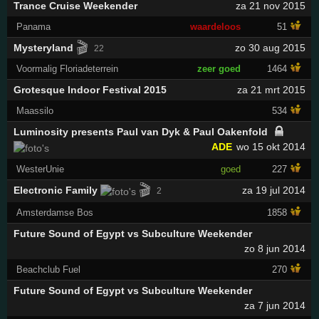
Trance Cruise Weekender
za 21 nov 2015
Panama
waardeloos
51
🎬
Mysteryland
zo 30 aug 2015
22
Voormalig Floriadeterrein
zeer goed
1464
Grotesque Indoor Festival 2015
za 21 mrt 2015
Maassilo
534
Luminosity presents Paul van Dyk & Paul Oakenfold
ADE
wo 15 okt 2014
WesterUnie
goed
227
🎬
Electronic Family
za 19 jul 2014
2
Amsterdamse Bos
1858
Future Sound of Egypt vs Subculture Weekender
zo 8 jun 2014
Beachclub Fuel
270
Future Sound of Egypt vs Subculture Weekender
za 7 jun 2014