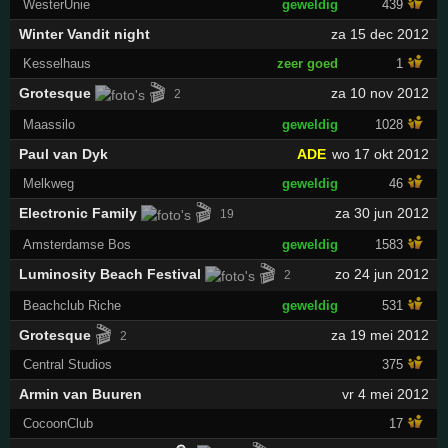
WesterUnie
geweldig
439
Winter Vandit night
za 15 dec 2012
Kesselhaus
zeer goed
1
🎬
Grotesque
za 10 nov 2012
2
Maassilo
geweldig
1028
Paul van Dyk
ADE
wo 17 okt 2012
Melkweg
geweldig
46
🎬
Electronic Family
za 30 jun 2012
19
Amsterdamse Bos
geweldig
1583
🎬
Luminosity Beach Festival
zo 24 jun 2012
2
Beachclub Riche
geweldig
531
🎬
Grotesque
za 19 mei 2012
2
Central Studios
375
Armin van Buuren
vr 4 mei 2012
CocoonClub
17