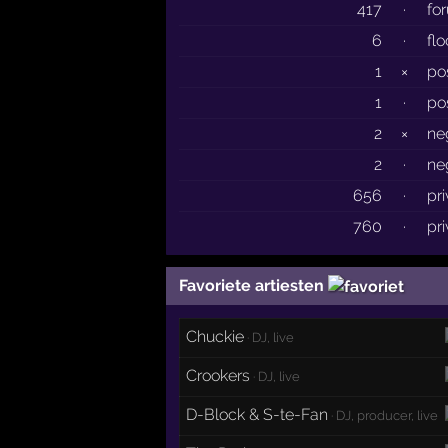
417
·
fo
6
·
fl
1
×
po
1
·
pos
2
×
ne
2
·
ne
656
·
pr
760
·
pr
Favoriete artiesten
Chuckie
· DJ, live
Crookers
· DJ, live
D-Block & S-te-Fan
· DJ, producer, live