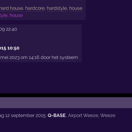
hard house
,
hardcore
,
hardstyle
,
house
tyle, house
009 22:40
015 10:50
mei 2023 om 14:16 door het systeem
dag 12 september 2015:
Q-BASE
,
Airport Weeze
,
Weeze