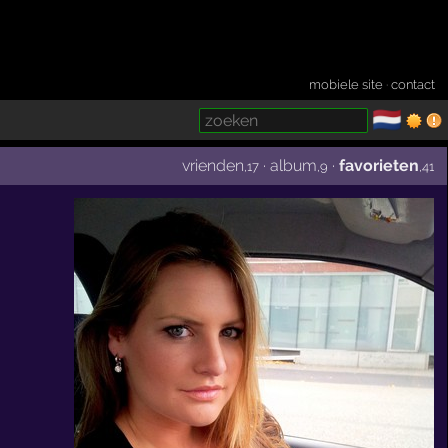
mobiele site
·
contact
🇳🇱
­
vrienden
·
album
·
favorieten
,17
,9
,41