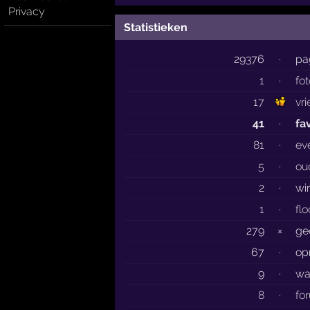
Privacy
Statistieken
29376
·
pa
1
·
fo
17
vr
41
·
fa
81
·
ev
5
·
ou
2
·
wi
1
·
fl
279
×
ge
67
·
op
9
·
wa
8
·
fo