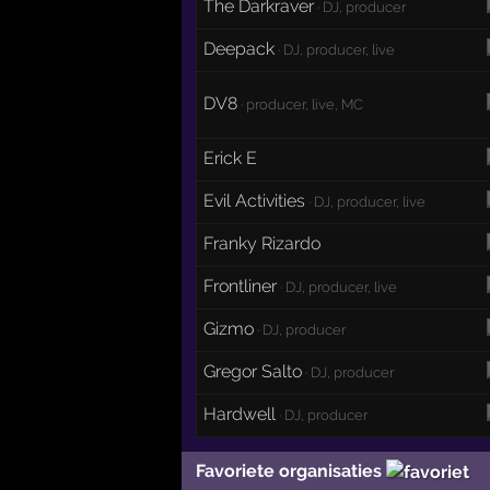
The Darkraver
· DJ, producer
Deepack
· DJ, producer, live
DV8
· producer, live, MC
Erick E
Evil Activities
· DJ, producer, live
Franky Rizardo
Frontliner
· DJ, producer, live
Gizmo
· DJ, producer
Gregor Salto
· DJ, producer
Hardwell
· DJ, producer
Favoriete organisaties