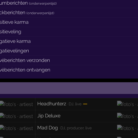
rumberichten
(
onderwerpenlijst
)
ockberichten
(
onderwerpenlijst
)
sitieve karma
itieveling
gatieve karma
gatievelingen
ivéberichten verzonden
ivéberichten ontvangen
Headhunterz
—
· DJ, live
Jip Deluxe
Mad Dog
· DJ, producer, live