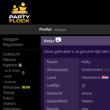
Profiel
· 1019541
📷
Inloggen
Kelss
Registreren
Deze gebruiker is al geruime tijd nie
Overzicht
Nieuws
Naam
Kelly
Agenda
Woonplaats
Doetinchem
(
Ge
nu & straks
🇳🇱
kaart
Land
Nederland
festivals
Leeftijd
37
Winacties
WIN
Trends
Geslacht
vrouw
Foto's
Geaardheid
hetero
Video's
Interviews
Relatie
nee