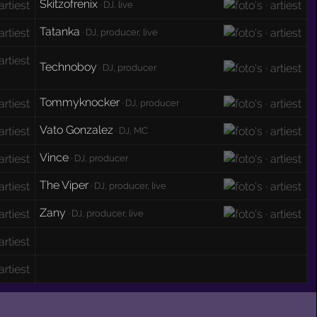
Skitzofrenix
· DJ, live
Tatanka
· DJ, producer, live
Technoboy
· DJ, producer
Tommyknocker
· DJ, producer
Vato Gonzalez
· DJ, MC
Vince
· DJ, producer
The Viper
· DJ, producer, live
Zany
· DJ, producer, live