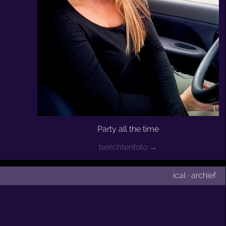
Party all the time
berichtenfoto →
ical
·
archief