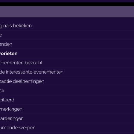
gina's bekeken
to
ienden
vorieten
enementen bezocht
de interessante evenementen
nactie deelnemingen
ock
citeerd
merkingen
arderingen
rumonderwerpen