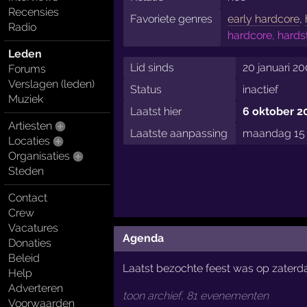
Recensies
Favoriete genres
early hardcore
,
Radio
hardcore, hards
Leden
Lid sinds
20 januari 2
Forums
Verslagen (leden)
Status
inactief
Muziek
Laatst hier
6 oktober 2
Artiesten
Laatste aanpassing
maandag 15 
Locaties
Organisaties
Steden
Contact
Crew
Vacatures
Agenda
Donaties
Beleid
Laatst bezochte feest was op zater
Help
Adverteren
toon archief, 81 evenementen
Voorwaarden