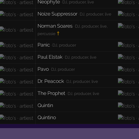
Neophyte
· DJ, producer, live
Noize Suppressor
· DJ, producer, live
Norman Soares
· DJ, producer, live,
†
percussie
Panic
· DJ, producer
Paul Elstak
· DJ, producer, live
Pavo
· DJ, producer
Dr. Peacock
· DJ, producer, live
The Prophet
· DJ, producer, live
Quintin
Quintino