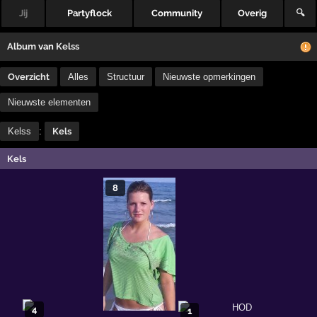
Jij
Partyflock
Community
Overig
🔍
Album
van
Kelss
Overzicht
Alles
Structuur
Nieuwste opmerkingen
Nieuwste elementen
Kelss
:
Kels
Kels
8
4
1