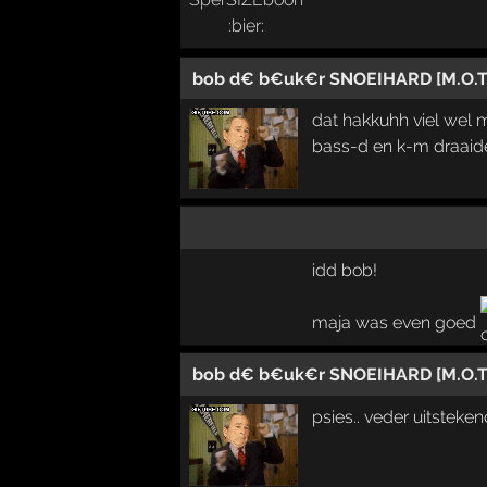
bob d€ b€uk€r SNOEIHARD [M.O.T.
dat hakkuhh viel wel m
bass-d en k-m draaid
idd bob!
maja was even goed
bob d€ b€uk€r SNOEIHARD [M.O.T.
psies.. veder uitstek