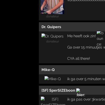
donateur
Dr. Quipers
Me heeft ook zin!
donateur
Ga over 15 minuutjes 
CYA all there!
Mike-Q
ik ga over 5 minuten 
[SF] SperSIZEboon
ik ga pas over 3kwarti