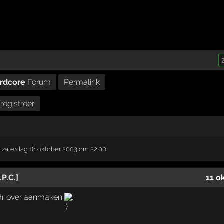
ardcore
Forum
Permalink
registreer
,
zaterdag 18 oktober 2003
om 22:00
P.C.]
11 o
c dr over aanmaken
..