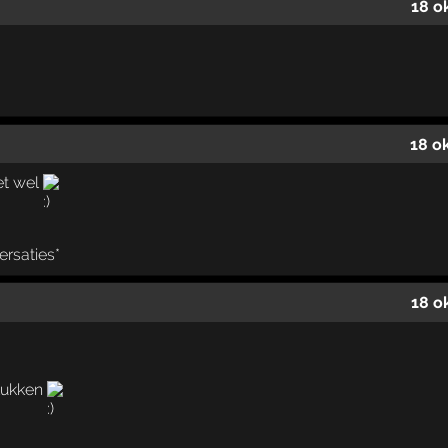
18 o
18 o
et wel
ersaties*
18 o
 lukken