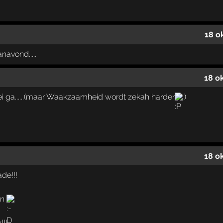
18 o
navond.....
18 o
ei ga......(maar Waakzaamheid wordt zekah harder
)
18 o
de!!!
an
!!!