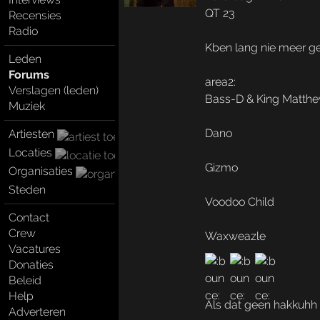
QT 23
Recensies
Radio
Kben lang nie meer g
Leden
Forums
area2:
Verslagen (leden)
Bass-D & King Matth
Muziek
Dano
Artiesten
Locaties
Gizmo
Organisaties
Steden
Voodoo Child
Contact
Crew
Waxweazle
Vacatures
Donaties
Beleid
Help
Als dat geen hakkuhh
Adverteren