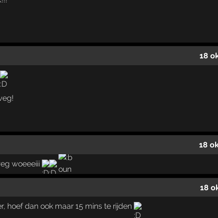
18 o
weg!
18 o
weg woeeeiii
18 o
er, hoef dan ook maar 15 mins te rijden