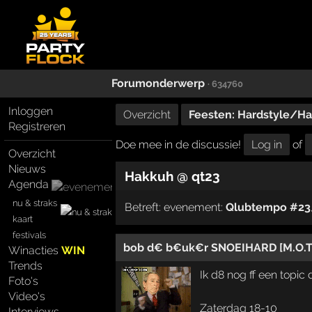
Forumonderwerp
· 634760
Inloggen
Overzicht
Feesten: Hardstyle/H
Registreren
Doe mee in de discussie!
Log in
of
Overzicht
Nieuws
Hakkuh @ qt23
Agenda
nu & straks
Betreft:
evenement:
Qlubtempo #23
kaart
festivals
bob d€ b€uk€r SNOEIHARD [M.O.T.
Winacties
WIN
Trends
Ik d8 nog ff een topi
Foto's
Video's
Zaterdag 18-10
Interviews