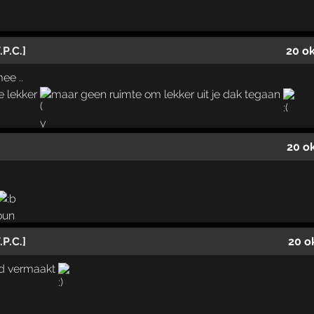
P.C.]
20 o
ee ..
e lekker
maar geen ruimte om lekker uit je dak tegaan
20 o
P.C.]
20 o
end vermaakt