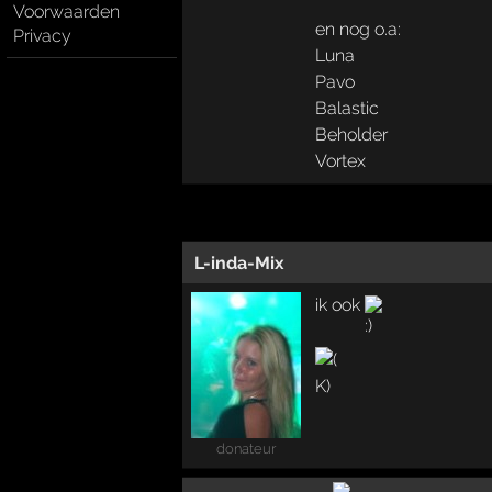
Voorwaarden
en nog o.a:
Privacy
Luna
Pavo
Balastic
Beholder
Vortex
L-inda-Mix
ik ook
donateur