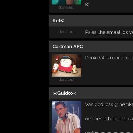
donateur
Kel©
donateur
Psies....helemaal l0s va
Cartman APC
Denk dat ik naar alleb
donateur
><Guido><
Van god loss @ hemka
oeh oeh ik heb dr zin 
vortexxxxxxxxxxxxxxx­x