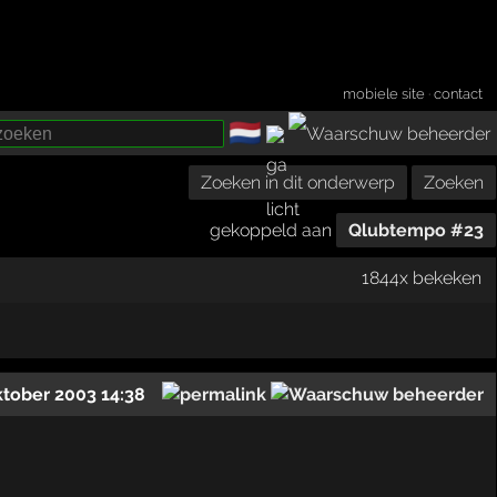
mobiele site
·
contact
🇳🇱
­
Zoeken in dit onderwerp
Zoeken
gekoppeld aan
Qlubtempo #23
1844x bekeken
ktober 2003 14:38