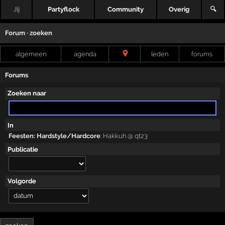
Jij
Partyflock
Community
Overig
🔍
Forum · zoeken
algemeen
agenda
leden
forums
Forums
Zoeken naar
In
Feesten: Hardstyle/Hardcore
:
Hakkuh @ qt23
Publicatie
Volgorde