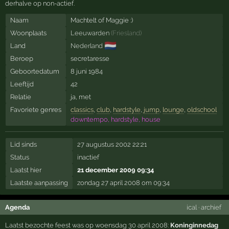
derhalve op non-actief.
Naam
Machtelt of Maggie :)
Woonplaats
Leeuwarden
(
Friesland
)
🇳🇱
Land
Nederland
Beroep
secretaresse
Geboortedatum
8 juni 1984
Leeftijd
42
Relatie
ja, met
Favoriete genres
classics
,
club
,
hardstyle
,
jump
,
lounge
,
oldschool
downtempo, hardstyle, house
Lid sinds
27 augustus 2002 22:21
Status
inactief
Laatst hier
21 december 2009 09:34
Laatste aanpassing
zondag 27 april 2008 om 09:34
Agenda
ical
·
archief
Laatst bezochte feest was op woensdag 30 april 2008:
Koninginnedag