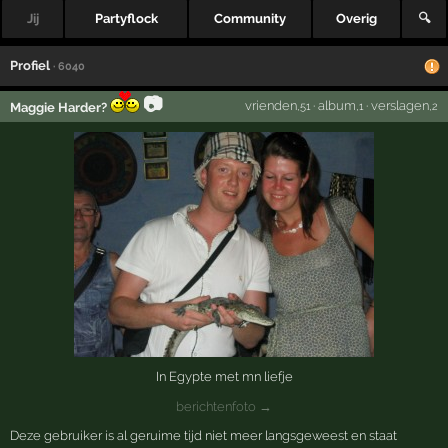
Jij
Partyflock
Community
Overig
🔍
Profiel
· 6040
📷
vrienden
·
album
·
verslagen
Maggie Harder?
,51
,1
,2
In Egypte met mn liefje
berichtenfoto →
Deze gebruiker is al geruime tijd niet meer langsgeweest en staat