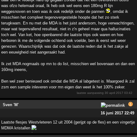
was ofzo helemaal oraal, Ik heb ook wel eens een 180mg R lijn
weggesnoven en toen was ik ook redelijk onder de pannen
, omdat ik
misschien het compleet tegenovergestelde hoopte dat het zo sterk
terugkwam. En nu met die MDA is het juist andersom, hoge verwachtingen,
maar wat tegenvallend resultaat, niet in z'n geheel maar qua hallucinaties
toch wel. Van ket, hoe openbarend die laatste trips ook waren en hoe
herboren ik me de volgende ochtend ook voelde, ben ik eerst wel weer
genezen. Waarschijnlijk was dat ook de laatste reden dat ik het zakje al
een eeuwigheid niet aangeraakt had.
Ik zet MDA nogmaals op mn to do list, misschien wel bovenaan en dan een
160mg ineens,
Ben wel zeer benieuwd ook omdat die MDA al labgetest is. Maargoed ik zal
zsm een sample inleveren voor mn eigen dan weet ik het 100% zeker.
laatste aanpassing
30 april 2017 03:42
Sven 'M'
16 juni 2017 22:49
Laatste flesjes Westvleteren 12 uit 2004 (gerijpt op de fles) en een vingertje
MDMA kristallen