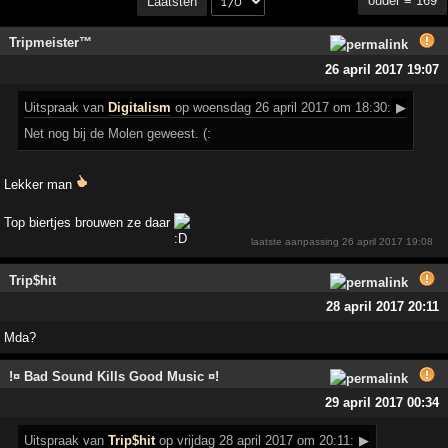
ouder ≡ 169
Laatsten
Tripmeister™
26 april 2017 19:07
Uitspraak
van
Digitalism
op woensdag 26 april 2017 om 18:30:
▶
Net nog bij de Molen geweest. (:
Lekker man
Top biertjes brouwen ze daar
laatste aanpassing
26 april 2017 19:08
Trip$hit
28 april 2017 20:11
Mda?
!¤ Bad Sound Kills Good Music ¤!
29 april 2017 00:34
Uitspraak
van
Trip$hit
op vrijdag 28 april 2017 om 20:11:
▶