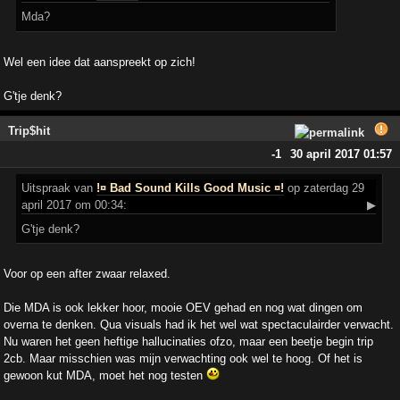
Mda?
Wel een idee dat aanspreekt op zich!
G'tje denk?
Trip$hit
-1
30 april 2017 01:57
Uitspraak
van
!¤ Bad Sound Kills Good Music ¤!
op zaterdag 29
april 2017 om 00:34:
▶
G'tje denk?
Voor op een after zwaar relaxed.
Die MDA is ook lekker hoor, mooie OEV gehad en nog wat dingen om
overna te denken. Qua visuals had ik het wel wat spectaculairder verwacht.
Nu waren het geen heftige hallucinaties ofzo, maar een beetje begin trip
2cb. Maar misschien was mijn verwachting ook wel te hoog. Of het is
gewoon kut MDA, moet het nog testen