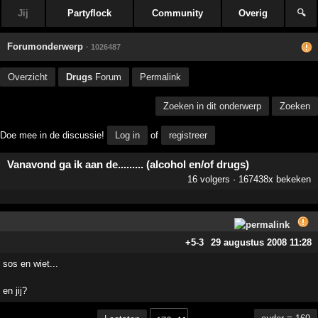
Jij
Partyflock
Community
Overig
🔍
Forumonderwerp
· 1026487
Overzicht
Drugs
Forum
Permalink
Zoeken in dit onderwerp
Zoeken
Doe mee in de discussie!
Log in
of
registreer
Vanavond ga ik aan de......... (alcohol en/of drugs)
16 volgers · 167438x bekeken
+5
-3
29 augustus 2008 11:28
sos en wiet...
en jij?