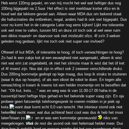
Heb eerst 120mg gepakt, en van mij mocht het wel wat heftiger dus nog
100mg bijgepakt na 2,5uur. Het effect is niet merkbaar korter ofzo en ik
houd wel dat lekkere gevoel aan. Alleen waar MDA dus om bekend staat
die hallucinaties die ontbreken, nogal, anders had ik ook niet bijgepakt. Dus
voor nu komt het in de categorie Later nog eens kijken! Lijkt me tolerantie
ook wel mee te vallen, tussen M1 en deze zit toch ook al wel weer ruim
een dikke maand+ en daarvoor ook niet misbruikt ofzo. 4f zo'n 3 weken
geleden nog gedaan, lijkt me toch ook niet super van invloed?
Oftewel óf kut MDA, óf tolerantie te hoog, óf toch verwachtingen te hoog?
Zo had ik een zakje ket al een eeuwigheid niet aangeraakt, alleen ik wist
niet wat erin zat ongelabeld, ok niet het slimste maar ik wist dat het óf ket
of 4f moest zijn. Nou dat zijn in effect ook 2 zeeeeer verschillende drukz.
Dus 200mg bommetje gedropt op lege maag, dus loop ik straks te stuiteren
(waar ik dus op hoopte), of als een idioot de robot te doen. En tegen alle
verwachting in kwam ik ineens tot een helder momentje om te beseffen dat
het: "Oh kut, keta....." was en weg was ik van 11.00-17.00 haha in de
tussentijd best heftige trips gehad en het bekende super vaag zijn. En oja
probeer geen fatsoenlijk telefoongesprek te voeren midden in je piek op
keta
want daar komt echt 0,0 van terecht. Het interieur stond ook niet
helemaal recht meer, wat dus achteraf best cool was dus ik heb het mooi
laten staan zo
en er was een kommetje gesneuveld
niks van
meegekregen. Voor de rest die avond ook niet helemaal helder meer. Dus
daar ben ik redelijk hard op gegaan zonder dat het een overdreven dosis