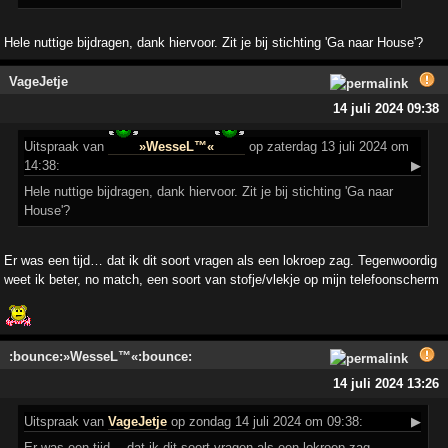
Hele nuttige bijdragen, dank hiervoor. Zit je bij stichting 'Ga naar House'?
VageJetje
14 juli 2024 09:38
Uitspraak
van
»WesseL™«
op zaterdag 13 juli 2024 om
14:38:
▶
Hele nuttige bijdragen, dank hiervoor. Zit je bij stichting 'Ga naar
House'?
Er was een tijd… dat ik dit soort vragen als een lokroep zag. Tegenwoordig
weet ik beter, no match, een soort van stofje/vlekje op mijn telefoonscherm
:bounce:»WesseL™«:bounce:
14 juli 2024 13:26
Uitspraak
van
VageJetje
op zondag 14 juli 2024 om 09:38:
▶
Er was een tijd… dat ik dit soort vragen als een lokroep zag.