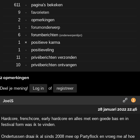
611
·
pagina's bekeken
9
·
favorieten
2
·
opmerkingen
1
·
forumonderwerp
6
·
forumberichten
(
onderwerpenlijst
)
1
×
positieve karma
1
·
positieveling
11
·
privéberichten verzonden
10
·
privéberichten ontvangen
2 opmerkingen
Deel je mening!
Log in
of
registreer
JoelS
28 januari 2022 22:46
Hardcore, frenchcore, early hardcore en alles met een goede bas en in
festival form was ik te vinden.
Ondertussen draai ik al sinds 2008 mee op Partyflock en vroeg me af hoe