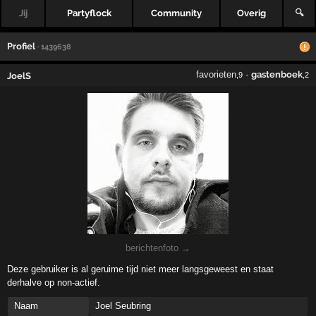
Jij
Partyflock
Community
Overig
🔍
Profiel
· 1439638
favorieten
·
gastenboek
JoelS
,9
,2
berichtenfoto →
Deze gebruiker is al geruime tijd niet meer langsgeweest en staat
derhalve op non-actief.
Naam
Joel Seubring