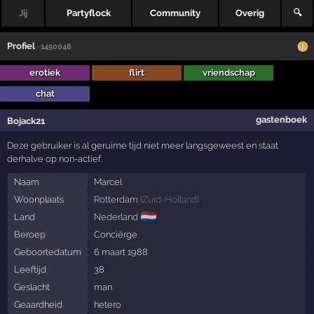
Jij
Partyflock
Community
Overig
🔍
Profiel
· 1450048
erotiek
flirt
vriendschap
chat
gastenboek
Bojack21
Deze gebruiker is al geruime tijd niet meer langsgeweest en staat
derhalve op non-actief.
Naam
Marcel
Woonplaats
Rotterdam
(
Zuid-Holland
)
🇳🇱
Land
Nederland
Beroep
Conciërge
Geboortedatum
6 maart 1988
Leeftijd
38
Geslacht
man
Geaardheid
hetero