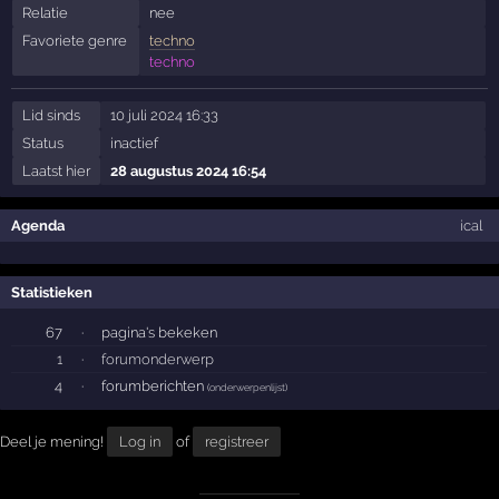
Relatie
nee
Favoriete genre
techno
techno
Lid sinds
10 juli 2024 16:33
Status
inactief
Laatst hier
28 augustus 2024 16:54
Agenda
ical
Statistieken
67
·
pagina's bekeken
1
·
forumonderwerp
4
·
forumberichten
(
onderwerpenlijst
)
Deel je mening!
Log in
of
registreer