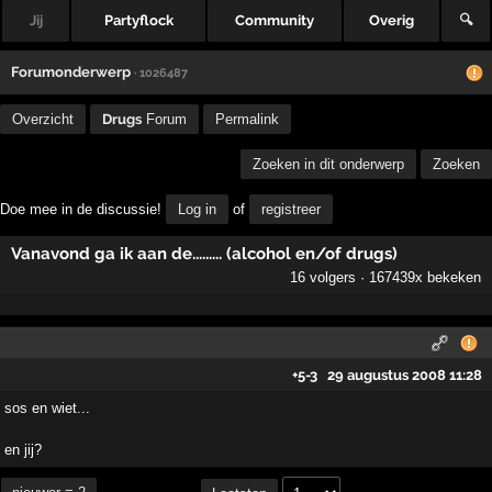
Jij
Partyflock
Community
Overig
🔍
Forumonderwerp
· 1026487
Overzicht
Drugs
Forum
Permalink
Zoeken in dit onderwerp
Zoeken
Doe mee in de discussie!
Log in
of
registreer
Vanavond ga ik aan de......... (alcohol en/of drugs)
16 volgers · 167439x bekeken
+5
-3
29 augustus 2008 11:28
sos en wiet...
en jij?