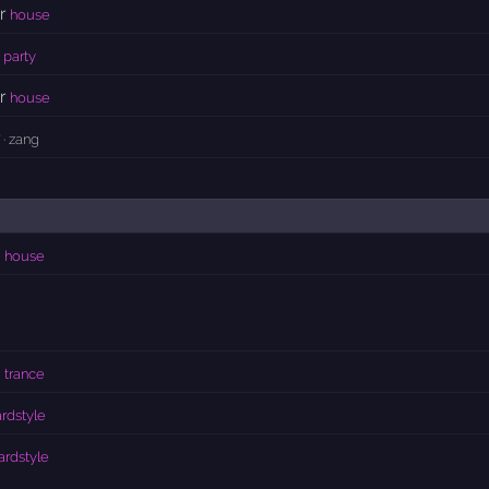
r
house
party
r
house
· zang
house
 trance
rdstyle
ardstyle