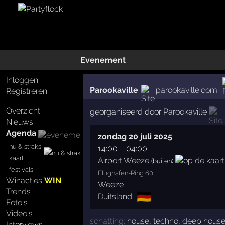
Evenement
Inloggen
Parookaville
parookaville.com
Registreren
Overzicht
georganiseerd door
Parookaville
Nieuws
Agenda
zondag 20 juli 2025
nu & straks
14:00
–
04:00
kaart
Airport Weeze
(buiten)
festivals
Flughafen-Ring 60
Winacties
WIN
Weeze
Trends
🇩🇪
Duitsland
Foto's
Video's
schatting:
house
,
techno
,
deep hous
Interviews