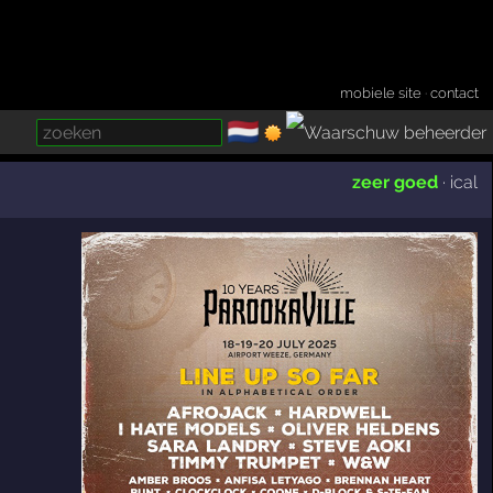
mobiele site
·
contact
🇳🇱
­
zeer goed
·
ical