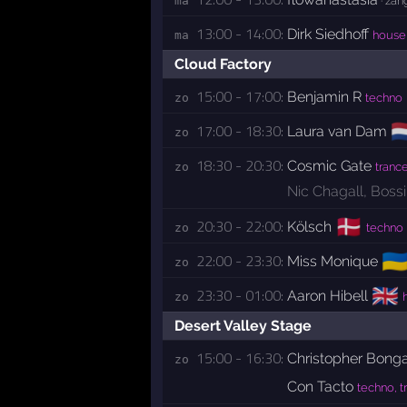
ma 
· zan
13:00 - 14:00:
Dirk Siedhoff
ma 
house
Cloud Factory
15:00 - 17:00:
Benjamin R
zo 
techno
🇳
17:00 - 18:30:
Laura van Dam
zo 
18:30 - 20:30:
Cosmic Gate
zo 
tranc
Nic Chagall
,
Bossi
🇩🇰
20:30 - 22:00:
Kölsch
zo 
techno
🇺
22:00 - 23:30:
Miss Monique
zo 
🇬🇧
23:30 - 01:00:
Aaron Hibell
zo 
Desert Valley Stage
15:00 - 16:30:
Christopher Bong
zo 
Con Tacto
techno, t