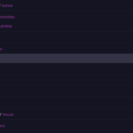

trance
 dubstep
dubstep
no
r
house
00s