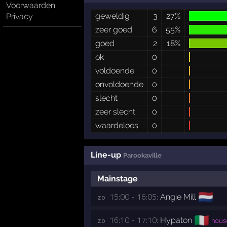
Voorwaarden
geweldig
3
27%
Privacy
zeer goed
6
55%
goed
2
18%
ok
0
voldoende
0
onvoldoende
0
slecht
0
zeer slecht
0
waardeloos
0
Line-up
Parookaville
Mainstage
🇳🇱
15:00 - 16:05:
Angie Mill
zo 
🇮🇹
16:10 - 17:10:
Hypaton
zo 
house