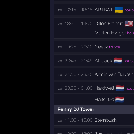
🇺🇦
17:15 - 18:15:
ARTBAT
zo 
house
🇺🇸
18:20 - 19:20:
Dillon Francis
zo 
Marten Hørger
hou
19:25 - 20:40:
Neelix
zo 
trance
🇳🇱
20:45 - 21:45:
Afrojack
zo 
hous
21:50 - 23:20:
Armin van Buuren
zo 
🇳🇱
23:30 - 01:00:
Hardwell
zo 
hous
🇳🇱
Haits
· MC
Penny DJ Tower
14:00 - 15:00:
Sternbush
zo 
12:00 - 13:00:
flowanastasia