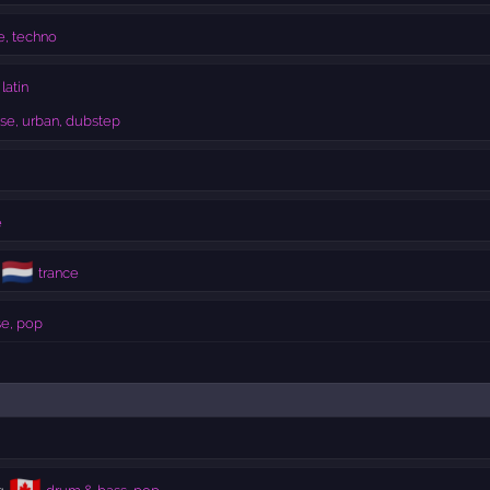
, techno
latin
se, urban, dubstep
e
🇳🇱
trance
e, pop
🇨🇦