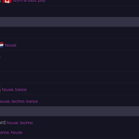
g
drum & bass, pop
🇱
house
e

house, trance
house, techno, trance
ard
house, techno
rance, house