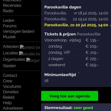
Recensies
Parookaville dagen
Radio
Parookaville
,
vr 18 jul 2025, 14:00
Parookaville
,
za 19 jul 2025, 14:00
Leden
Parookaville
,
zo 20 jul 2025, 14:00
Forums
Verslagen (leden)
Tickets & prijzen
Parookaville
Muziek
Voorverkoop, vrijdag:
€
135
,-
zondag:
€
109
,-
Artiesten
zondag, VIP:
€
219
,-
Locaties
2 dagen:
€
225
,-
Organisaties
weekend:
€
259
,-
Steden
?
Minimumleeftijd
Contact
18
Crew
Vacatures
Donaties
Voeg toe aan agenda
Beleid
Help
Stemresultaat:
zeer goed
Adverteren