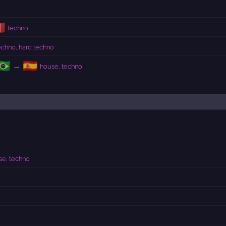
🇹
techno
echno, hard techno
🇷
🇪🇸
→
house, techno
se, techno