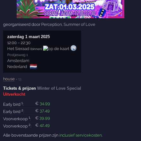
georganiseerd door
Perception
,
Summer of Love
zaterdag 1 maart 2025
12:00
–
22:30
Het Sieraad
(binnen)
Postjesweg 1
Amsterdam
🇳🇱
Nederland
house
× 13
Tickets & prijzen
Winter of Love Special
Uitverkocht
1
€
34
,99
Early bird
:
2
€
37
,49
Early bird
:
1
€
39
,99
Voorverkoop
:
2
€
42
,49
Voorverkoop
:
Alle bovenstaande prijzen zijn
inclusief servicekosten
.