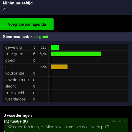
Minimumleeftijd
21
Voeg toe aan agenda
Stemresultaat:
zeer goed
geweldig
1
11%
zeer goed
6
67%
goed
0
ok
2
22%
voldoende
0
onvoldoende
0
slecht
0
zeer slecht
0
waardeloos
0
3 waarderingen
2025-03-07
(K) Kaatje (K)
Was een top feestje . Alleen wat wordt het daar warm ppfff