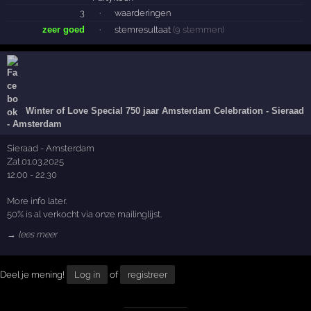
3
·
waarderingen
zeer goed
·
stemresultaat
(9 stemmen)
Winter of Love Special 750 jaar Amsterdam Celebration - Sieraad
- Amsterdam
Sieraad - Amsterdam
Zat.01.03.2025
12.00 - 22.30
More info later.
50% is al verkocht via onze mailinglijst.
→ lees meer
Deel je mening!
Log in
of
registreer