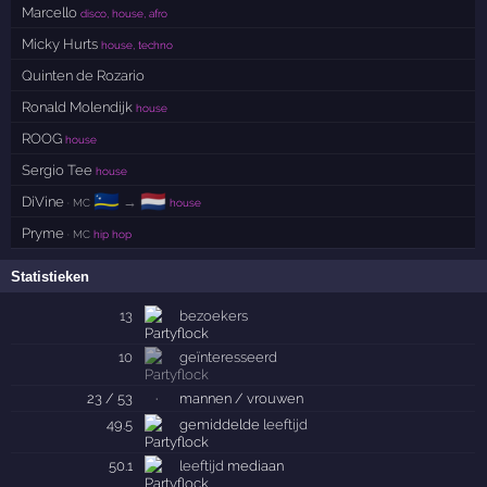
Marcello
disco, house, afro
Micky Hurts
house, techno
Quinten de Rozario
Ronald Molendijk
house
ROOG
house
Sergio Tee
house
🇨🇼
🇳🇱
DiVine
→
· MC
house
Pryme
· MC
hip hop
Statistieken
13
bezoekers
10
geïnteresseerd
23 / 53
·
mannen / vrouwen
49.5
gemiddelde
leeftijd
50.1
leeftijd
mediaan