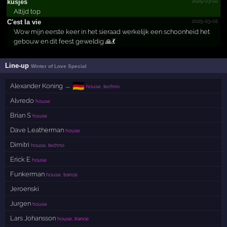
2025-03-02
kusjes
Altijd top
2025-03-02
C'est la vie
Wow mijn eerste keer in het sieraad werkelijk een schoonheid het
gebouw en dit feest geweldig 🙏💃
Line-up
Winter of Love Special
🇩🇪
Alexander Koning
→
house, techno
Alvredo
house
Brian S
house
Dave Leatherman
house
Dimitri
house, techno
Erick E
house
Funkerman
house, trance
Jeroenski
Jurgen
house
Lars Johansson
house, trance