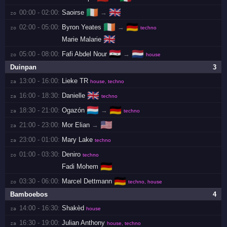
🇮🇪
🇬🇧
00:00 - 02:00:
Saoirse
→
zo 
🇮🇪
🇩🇪
02:00 - 05:00:
Byron Yeates
→
zo 
techno
🇬🇧
Marie Malarie
🇸🇾
🇳🇱
05:00 - 08:00:
Fafi Abdel Nour
→
zo 
house
Duinpan
3
13:00 - 16:00:
Lieke TR
za 
house, techno
🇬🇧
16:00 - 18:30:
Danielle
za 
techno
🇱🇺
🇩🇪
18:30 - 21:00:
Ogazón
→
za 
techno
🇺🇸
21:00 - 23:00:
Mor Elian
→
za 
23:00 - 01:00:
Mary Lake
za 
techno
01:00 - 03:30:
Deniro
zo 
techno
🇩🇪
Fadi Mohem
🇩🇪
03:30 - 06:00:
Marcel Dettmann
zo 
techno, house
Bamboebos
4
14:00 - 16:30:
Shakèd
za 
house
16:30 - 19:00:
Julian Anthony
za 
house, techno