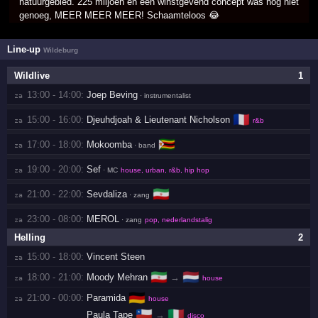
natuurgebied. 225 miljoen en een winstgevend concept was nog niet
genoeg, MEER MEER MEER! Schaamteloos 😂
Line-up
Wildeburg
Wildlive
1
13:00 - 14:00:
Joep Beving
za 
· instrumentalist
🇫🇷
15:00 - 16:00:
Djeuhdjoah & Lieutenant Nicholson
za 
r&b
🇿🇼
17:00 - 18:00:
Mokoomba
za 
· band
19:00 - 20:00:
Sef
za 
· MC
house, urban, r&b, hip hop
🇮🇷
21:00 - 22:00:
Sevdaliza
za 
· zang
23:00 - 08:00:
MEROL
za 
· zang
pop, nederlandstalig
Helling
2
15:00 - 18:00:
Vincent Steen
za 
🇮🇷
🇳🇱
18:00 - 21:00:
Moody Mehran
→
za 
house
🇩🇪
21:00 - 00:00:
Paramida
za 
house
🇨🇱
🇮🇹
Paula Tape
→
disco