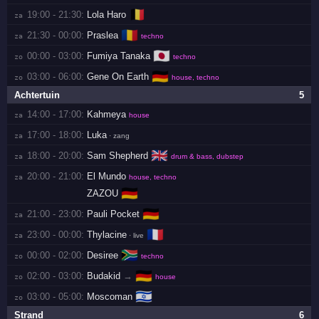
🇧🇪
19:00 - 21:30:
Lola Haro
za 
🇷🇴
21:30 - 00:00:
Praslea
za 
techno
🇯🇵
00:00 - 03:00:
Fumiya Tanaka
zo 
techno
🇩🇪
03:00 - 06:00:
Gene On Earth
zo 
house, techno
Achtertuin
5
14:00 - 17:00:
Kahmeya
za 
house
17:00 - 18:00:
Luka
za 
· zang
🇬🇧
18:00 - 20:00:
Sam Shepherd
za 
drum & bass, dubstep
20:00 - 21:00:
El Mundo
za 
house, techno
🇩🇪
ZAZOU
🇩🇪
21:00 - 23:00:
Pauli Pocket
za 
🇫🇷
23:00 - 00:00:
Thylacine
za 
· live
🇿🇦
00:00 - 02:00:
Desiree
zo 
techno
🇩🇪
02:00 - 03:00:
Budakid
→
zo 
house
🇮🇱
03:00 - 05:00:
Moscoman
zo 
Strand
6