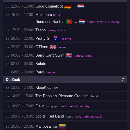
🇩🇪
🇳🇱
12:00 - 15:00:
Coco Coquelicot
→
za 
15:00 - 17:30:
Maximoto
za 
house
🇵🇹
🇳🇱
Nuno dos Santos
→
house, techno, dubstep
17:30 - 20:00:
Tsepo
za 
house, techno
🇦🇺
20:00 - 22:00:
Pretty Girl
za 
techno
🇬🇧
22:00 - 00:00:
O'Flynn
za 
house
🇬🇧
00:00 - 02:00:
Barry Can't Swim
zo 
trance, house
02:00 - 04:00:
Salute
zo 
04:00 - 06:00:
Perdu
zo 
house
De Zaak
7
13:00 - 14:00:
KlooiKlup
za 
· live
14:00 - 15:00:
The People's Pleasure Grounds
za 
· band
16:00 - 17:00:
Fleur
za 
· zang
pop, rock, nederlandstalig
18:00 - 18:45:
Job & Fred Band
za 
· band
rock, nederlandstalig
🇨🇴
20:00 - 20:30:
Mariposa
za 
· rap