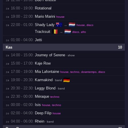
16:00 - 19:00:
Rotational
za 
19:00 - 22:00:
Mario Marini
za 
house
🇦🇺
🇳🇱
22:00 - 01:00:
Shady Lady
→
za 
house, disco
🇧🇪
🇳🇱
Tracksuit
→
disco, afro
01:00 - 04:00:
Jetti
zo 
Kas
10
14:00 - 15:00:
Journey of Serene
za 
· show
15:00 - 17:00:
Kaje Row
za 
17:00 - 19:00:
Mia Lafontaine
za 
house, techno, downtempo, disco
🇩🇪
19:00 - 20:30:
Karmakind
za 
· band
20:30 - 22:30:
Leggy Blond
za 
· band
22:30 - 00:00:
Mèraque
za 
techno
00:00 - 02:00:
Isis
zo 
house, techno
02:00 - 04:00:
Deep Filip
zo 
house
04:00 - 06:00:
Rhein
zo 
· band