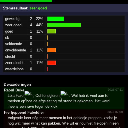
Stemresultaat:
zeer goed
geweldig
2
22%
zeer goed
4
44%
goed
1
11%
ok
0
voldoende
0
onvoldoende
1
11%
slecht
0
zeer slecht
1
11%
waardeloos
0
2 waarderingen
Raoul Duke
2023-07-11
Lola Haro
, Ochtendgloren
. Wel heb ik veel aan te
merken op hoe de afgelasting tot stand is gekomen. Het werd
ineens een rave tegen de klok
Fierlj­eppend Fabeldier
2023-07-08
Volgende keer nóg meer mensen in het gebiedje proppen, zodat je
nog wat meer winst kan pakken. Wie wil er nou niet filelopen in een