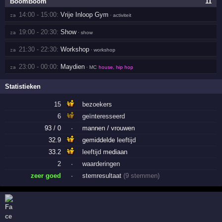
BoomBoom
11
14:00 - 15:00:
Vrije Inloop Gym
za 
· activiteit
19:00 - 20:30:
Show
za 
· show
21:30 - 22:30:
Workshop
za 
· workshop
23:00 - 00:00:
Maydien
za 
· MC
house, hip hop
Statistieken
15
bezoekers
6
geïnteresseerd
93 / 0
·
mannen / vrouwen
32.9
gemiddelde
leeftijd
33.2
leeftijd
mediaan
2
·
waarderingen
zeer goed
·
stemresultaat
(9 stemmen)