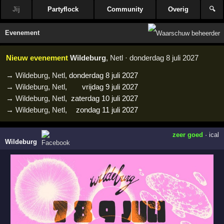
Jij
Partyflock
Community
Overig
🔍
Evenement
Nieuw evenement
Wildeburg
, Netl · donderdag 8 juli 2027
→
Wildeburg
,
Netl
,
donderdag 8 juli 2027
→
Wildeburg
,
Netl
,
vrijdag 9 juli 2027
→
Wildeburg
,
Netl
,
zaterdag 10 juli 2027
→
Wildeburg
,
Netl
,
zondag 11 juli 2027
zeer goed
·
ical
Wildeburg