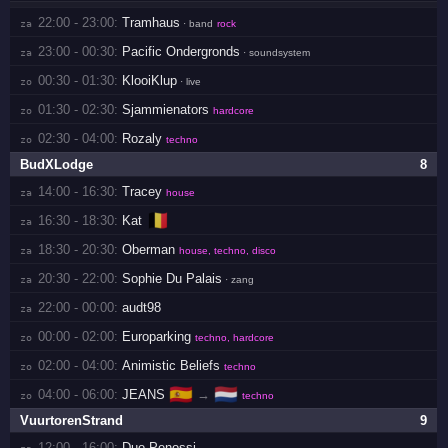
22:00 - 23:00:
Tramhaus
za 
· band
rock
23:00 - 00:30:
Pacific Ondergronds
za 
· soundsystem
00:30 - 01:30:
KlooiKlup
zo 
· live
01:30 - 02:30:
Sjammienators
zo 
hardcore
02:30 - 04:00:
Rozaly
zo 
techno
BudXLodge
8
14:00 - 16:30:
Tracey
za 
house
🇧🇪
16:30 - 18:30:
Kat
za 
18:30 - 20:30:
Oberman
za 
house, techno, disco
20:30 - 22:00:
Sophie Du Palais
za 
· zang
22:00 - 00:00:
audt98
za 
00:00 - 02:00:
Europarking
zo 
techno, hardcore
02:00 - 04:00:
Animistic Beliefs
zo 
techno
🇪🇸
🇳🇱
04:00 - 06:00:
JEANS
→
zo 
techno
VuurtorenStrand
9
12:00 - 16:00:
Duo Penossi
za 