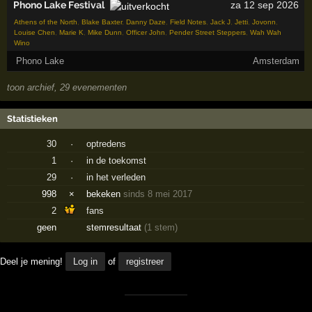
Phono Lake Festival
za 12 sep 2026
Athens of the North
,
Blake Baxter
,
Danny Daze
,
Field Notes
,
Jack J
,
Jetti
,
Jovonn
,
Louise Chen
,
Marie K
,
Mike Dunn
,
Officer John
,
Pender Street Steppers
,
Wah Wah
Wino
Phono Lake
Amsterdam
toon archief, 29 evenementen
Statistieken
30
·
optredens
1
·
in de toekomst
29
·
in het verleden
998
×
bekeken
sinds 8 mei 2017
2
fans
geen
stemresultaat
(1 stem)
Deel je mening!
Log in
of
registreer