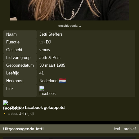
geschiedenis: 1
Naam
Jetti Steffers
Functie
DJ
32×
Geslacht
vrouw
Lid van groep
Jetti & Post
Geboortedatum
30 maart 1985
Leeftijd
41
🇳🇱
Herkomst
Nederland
Link
Zelfde facebook gekoppeld
J-Ti
(lid)
artiest:
Uitgaansagenda Jetti
ical
·
archief