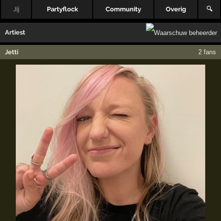
Jij
Partyflock
Community
Overig
🔍
Artiest
Jetti
2 fans