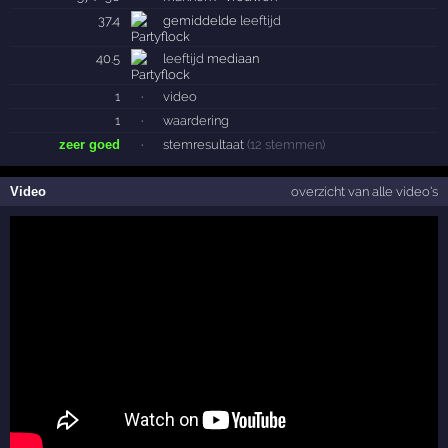
37.4
gemiddelde
leeftijd
40.5
leeftijd
mediaan
1
·
video
1
·
waardering
zeer goed
·
stemresultaat
(12 stemmen)
Video
overzicht van alle video's