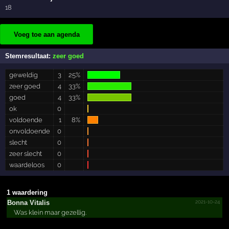
18
Voeg toe aan agenda
Stemresultaat:
zeer goed
geweldig
3
25%
zeer goed
4
33%
goed
4
33%
ok
0
voldoende
1
8%
onvoldoende
0
slecht
0
zeer slecht
0
waardeloos
0
1 waardering
2021-10-24
Bonna Vitalis
Was klein maar gezellig.