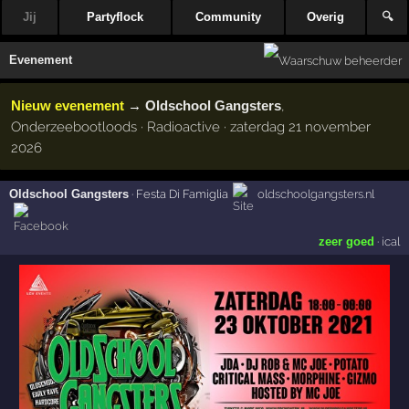
Jij
Partyflock
Community
Overig
🔍
Evenement
Nieuw evenement
→
Oldschool Gangsters
,
Onderzeebootloods · Radioactive · zaterdag 21 november
2026
Oldschool Gangsters
·
Festa Di Famiglia
oldschoolgangsters.nl
zeer goed
·
ical