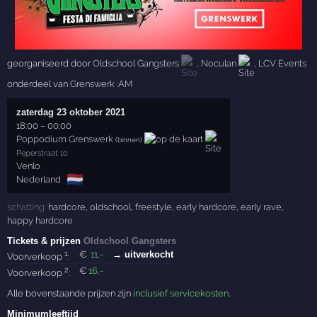
georganiseerd door
Oldschool Gangsters
,
Noculan
,
LCV Events
onderdeel van
Grenswerk :AM
zaterdag 23 oktober 2021
18:00
–
00:00
Poppodium Grenswerk
(binnen)
Peperstraat 10
Venlo
🇳🇱
Nederland
schatting:
hardcore
,
oldschool
,
freestyle
,
early hardcore
,
early rave
,
happy hardcore
Tickets & prijzen
Oldschool Gangsters
1
€
11
,-
→ uitverkocht
Voorverkoop
:
2
€
16
,-
Voorverkoop
:
Alle bovenstaande prijzen zijn
inclusief servicekosten
.
Minimumleeftijd