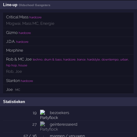
Line-up
Oldschool Gangsters
Critical Mass
hardcore
Mogwai
,
Mass MC
,
Energie
Gizmo
hardcore
J.D.A.
hardcore
Morphine
Rob & MC Joe
techno, drum & bass, hardcore, trance, hardstyle, downtempo, urban,
hip hop, house
Rob
,
Joe
Stanton
hardcore
Joe
· MC
Statistieken
19
bezoekers
27
geïnteresseerd
57 / 36
·
mannen / vrouwen