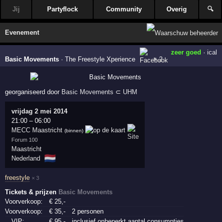
Jij
Partyflock
Community
Overig
🔍
Evenement
zeer goed
·
ical
Basic Movements
·
The Freestyle Xperience
× 2
georganiseerd door
Basic Movements
⊂
UHM
vrijdag 2 mei 2014
21:00
–
06:00
MECC Maastricht
(binnen)
Forum 100
Maastricht
🇳🇱
Nederland
freestyle
× 3
Tickets & prijzen
Basic Movements
Voorverkoop:
€
25
,-
Voorverkoop:
€
35
,-
2 personen
VIP:
€
95
,-
inclusief onbeperkt aantal consumpties