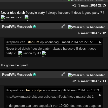
+1
5 maart 2014 22:55
Never tried dutch freesyle party ! always hardcore !! does it good party ? !
wanna try it !
Roed/Wit-Mestreech
6 maart 2014 17:12
Uitspraak
van
Titanium
op woensdag 5 maart 2014 om 22:55:
▶
Never tried dutch freesyle party ! always hardcore !! does it good
party ? !
wanna try it !
It's gonna be great!
Roed/Wit-Mestreech
+2
6 maart 2014 17:13
Uitspraak
van
locodjodjo
op woensdag 26 februari 2014 om 18:33:
▶
http://www.maastrichtcongresbureau.nl/vois/mecc-maastricht-1
in de grootste zaal een capaciteit van 10.000. dus met een stage en