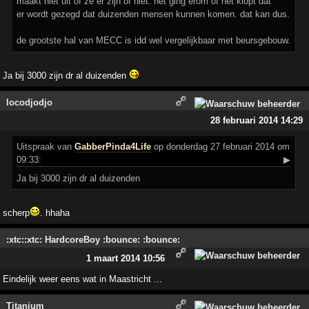
maakt niet uit of ze er zijn of niet. het ging erom of het klopt dat
er wordt gezegd dat duizenden mensen kunnen komen. dat kan dus.
de grootste hal van MECC is idd wel vergelijkbaar met beursgebouw.
Ja bij 3000 zijn dr al duizenden
locodjodjo
28 februari 2014 14:29
Uitspraak
van
GabberPinda4Life
op donderdag 27 februari 2014 om
09:33:
▶
Ja bij 3000 zijn dr al duizenden
scherp
. hhaha
:xtc::xtc: HardcoreBoy :bounce: :bounce:
1 maart 2014 10:56
Eindelijk weer eens wat in Maastricht ...
Titanium