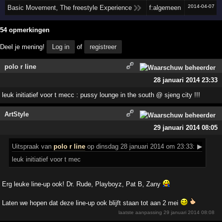
2014-04-07
Basic Movement, The freestyle Experience
f:algemeen
54 opmerkingen
Deel je mening!
Log in
of
registreer
polo r line
28 januari 2014 23:33
leuk initiatief voor t mecc : pussy lounge in the south @ sjeng city !!!
ArtStyle
29 januari 2014 08:05
Uitspraak
van
polo r line
op dinsdag 28 januari 2014 om 23:33:
▶
leuk initiatief voor t mec
Erg leuke line-up ook! Dr. Rude, Playboyz, Pat B, Zany
Laten we hopen dat deze line-up ook blijft staan tot aan 2 mei
laatste aanpassing
29 januari 2014 08:08