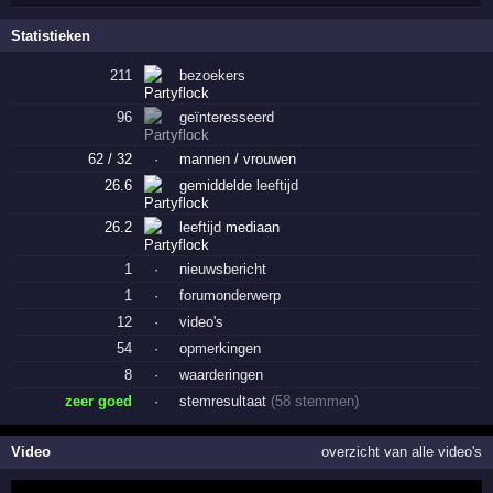
Statistieken
211
bezoekers
96
geïnteresseerd
62 / 32
·
mannen / vrouwen
26.6
gemiddelde
leeftijd
26.2
leeftijd
mediaan
1
·
nieuwsbericht
1
·
forumonderwerp
12
·
video's
54
·
opmerkingen
8
·
waarderingen
zeer goed
·
stemresultaat
(58 stemmen)
Video
overzicht van alle video's