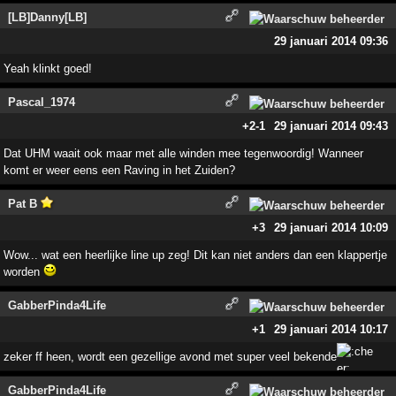
[LB]Danny[LB]
29 januari 2014 09:36
Yeah klinkt goed!
Pascal_1974
+2
-1
29 januari 2014 09:43
Dat UHM waait ook maar met alle winden mee tegenwoordig! Wanneer
komt er weer eens een Raving in het Zuiden?
Pat B
+3
29 januari 2014 10:09
Wow... wat een heerlijke line up zeg! Dit kan niet anders dan een klappertje
worden
GabberPinda4Life
+1
29 januari 2014 10:17
zeker ff heen, wordt een gezellige avond met super veel bekende
GabberPinda4Life