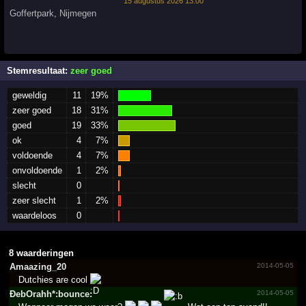
15 augustus 2026 13:00
Goffertpark
,
Nijmegen
Stemresultaat:
zeer goed
geweldig
11
19%
zeer goed
18
31%
goed
19
33%
ok
4
7%
voldoende
4
7%
onvoldoende
1
2%
slecht
0
zeer slecht
1
2%
waardeloos
0
8 waarderingen
Amaazing_20
2014-05-05
Dutchies are cool
ÐebOrahh*­:bounce:
2014-05-05