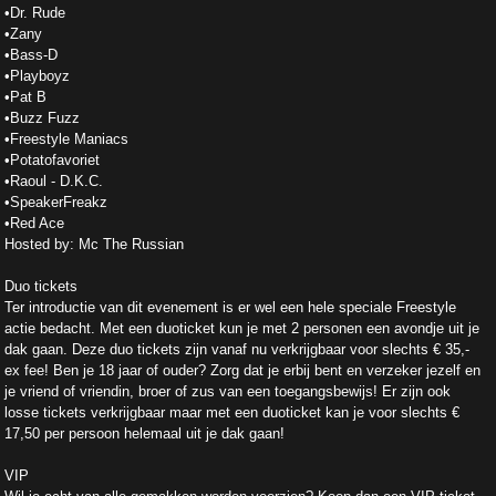
•Dr. Rude
•Zany
•Bass-D
•Playboyz
•Pat B
•Buzz Fuzz
•Freestyle Maniacs
•Potatofavoriet
•Raoul - D.K.C.
•SpeakerFreakz
•Red Ace
Hosted by: Mc The Russian
Duo tickets
Ter introductie van dit evenement is er wel een hele speciale Freestyle
actie bedacht. Met een duoticket kun je met 2 personen een avondje uit je
dak gaan. Deze duo tickets zijn vanaf nu verkrijgbaar voor slechts € 35,-
ex fee! Ben je 18 jaar of ouder? Zorg dat je erbij bent en verzeker jezelf en
je vriend of vriendin, broer of zus van een toegangsbewijs! Er zijn ook
losse tickets verkrijgbaar maar met een duoticket kan je voor slechts €
17,50 per persoon helemaal uit je dak gaan!
VIP