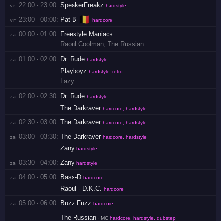
22:00 - 23:00:
SpeakerFreakz
vr 
hardstyle
🇧🇪
23:00 - 00:00:
Pat B
vr 
hardcore
00:00 - 01:00:
Freestyle Maniacs
za 
Raoul Coolman
,
The Russian
01:00 - 02:00:
Dr. Rude
za 
hardstyle
Playboyz
hardstyle, retro
Lazy
02:00 - 02:30:
Dr. Rude
za 
hardstyle
The Darkraver
hardcore, hardstyle
02:30 - 03:00:
The Darkraver
za 
hardcore, hardstyle
03:00 - 03:30:
The Darkraver
za 
hardcore, hardstyle
Zany
hardstyle
03:30 - 04:00:
Zany
za 
hardstyle
04:00 - 05:00:
Bass-D
za 
hardcore
Raoul - D.K.C.
hardcore
05:00 - 06:00:
Buzz Fuzz
za 
hardcore
The Russian
· MC
hardcore, hardstyle, dubstep