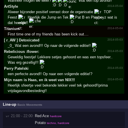
Wanneer mogen we weer?
Wat een top avond!!
ArtStyle
2014-05-04
Alweer bijzonder positief verrast door de organisatie
TOP
Feest
Heerlijk die Jump en Tek
Pat B en Playboyz wat is
dat heerlijk!!
Titanium
2014-05-04
First time one of my friends has been kick out....
[ r_­AW ] Detoxicated
2014-05-03
_0_ Wat een avond!!! Op naar de volgende editie!!
Rebelicious :flower:
2014-05-03
Geweldig feestje! Lekkere setjes gehoord en was een topsfeer..
Was erg gezellig!!!
Perry Patelski
2014-05-03
een perfecte avond!! Op naar een volgende editie!?
Mijn naam is Haas, en ik weet van NIX!!!­
2014-05-03
Heerlijk sfeertje veel bekende lekker veel tek gehoord!!prima
vrijdagavondbesteding!!
Line-up
Basic Movements
21:00 - 22:00:
Red Ace
vr 
hardcore
Potato
techno, hardcore