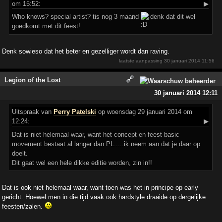
om 15:52:
▶
Who knows? special artist? tis nog 3 maand
denk dat dit wel
goedkomt met dit feest!
Denk sowieso dat het beter en gezelliger wordt dan raving.
laatste aanpassing
30 januari 2014 11:56
Legion of the Lost
30 januari 2014 12:11
Uitspraak
van
Perry Patelski
op woensdag 29 januari 2014 om
12:24:
▶
Dat is niet helemaal waar, want het concept en feest basic
movement bestaat al langer dan PL.....ik neem aan dat je daar op
doelt.
Dit gaat wel een hele dikke editie worden, zin in!!
Dat is ook niet helemaal waar, want toen was het in principe op early
gericht. Hoewel men in die tijd vaak ook hardstyle draaide op dergelijke
feesten/zalen.