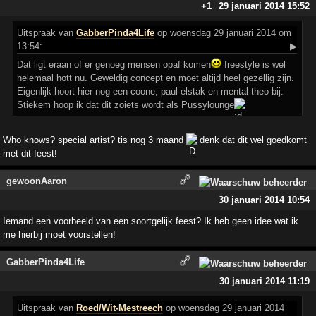
+1
29 januari 2014 15:52
Uitspraak
van
GabberPinda4Life
op woensdag 29 januari 2014 om
13:54:
▶
Dat ligt eraan of er genoeg mensen opaf komen
freestyle is wel
helemaal hott nu. Geweldig concept en moet altijd heel gezellig zijn.
Eigenlijk hoort hier nog een coone, paul elstak en mental theo bij.
Stiekem hoop ik dat dit zoiets wordt als Pussylounge
Who knows? special artist? tis nog 3 maand
denk dat dit wel goedkomt
met dit feest!
gewoonAaron
30 januari 2014 10:54
Iemand een voorbeeld van een soortgelijk feest? Ik heb geen idee wat ik
me hierbij moet voorstellen!
GabberPinda4Life
30 januari 2014 11:19
Uitspraak
van
Roed/Wit-Mestreech
op woensdag 29 januari 2014