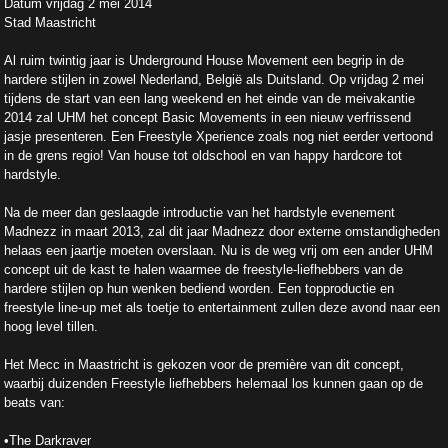
Datum vrijdag 2 mei 2014
Stad Maastricht
Al ruim twintig jaar is Underground House Movement een begrip in de
hardere stijlen in zowel Nederland, België als Duitsland. Op vrijdag 2 mei
tijdens de start van een lang weekend en het einde van de meivakantie
2014 zal UHM het concept Basic Movements in een nieuw verfrissend
jasje presenteren. Een Freestyle Xperience zoals nog niet eerder vertoond
in de grens regio! Van house tot oldschool en van happy hardcore tot
hardstyle.
Na de meer dan geslaagde introductie van het hardstyle evenement
Madnezz in maart 2013, zal dit jaar Madnezz door externe omstandigheden
helaas een jaartje moeten overslaan. Nu is de weg vrij om een ander UHM
concept uit de kast te halen waarmee de freestyle-liefhebbers van de
hardere stijlen op hun wenken bediend worden. Een topproductie en
freestyle line-up met als toetje to entertainment zullen deze avond naar een
hoog level tillen.
Het Mecc in Maastricht is gekozen voor de première van dit concept,
waarbij duizenden Freestyle liefhebbers helemaal los kunnen gaan op de
beats van:
•The Darkraver