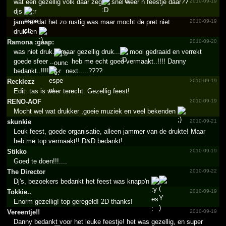
wat een gezellig volk daar zeg
snel weer n feestje daar??
2010-09-19
djs
jammer dat het zo rustig was maar mocht de pret niet
2010-09-19
drukken
Ramona :gaap:
2010-09-20
was niet druk... maar gezellig druk...
mooi gedraaid en verrekt
goede sfeer ..
heb me echt goed vermaakt..!!!! Danny
bedankt..!!!!
next.....????
Recklezz
2010-09-19
Edit: tas is weer terecht. Gezellig feest!
RENO-AOF
2010-09-19
Mocht wel wat drukker ,goeie muziek en veel bekenden
skunkie
2010-09-21
Leuk feest, goede organisatie, alleen jammer van de drukte! Maar
heb me top vermaakt!! D&D bedankt!
Stikko
2010-09-19
Goed te doen!!!....
The Director
2010-09-22
Dj's, bezoekers bedankt het feest was knapp'n
Tokkie..
2010-09-19
Enorm gezellig! top geregeld! 2D thanks!
Vereentje!!
2010-09-19
Danny bedankt voor het leuke feestje! het was gezellig, en super