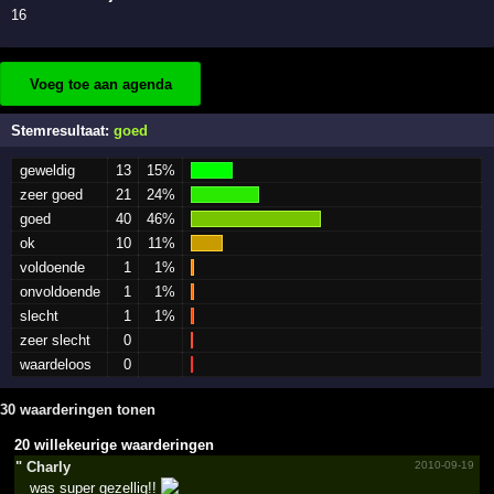
16
Voeg toe aan agenda
Stemresultaat:
goed
geweldig
13
15%
zeer goed
21
24%
goed
40
46%
ok
10
11%
voldoende
1
1%
onvoldoende
1
1%
slecht
1
1%
zeer slecht
0
waardeloos
0
30 waarderingen tonen
20 willekeurige waarderingen
" Charly
2010-09-19
was super gezellig!!