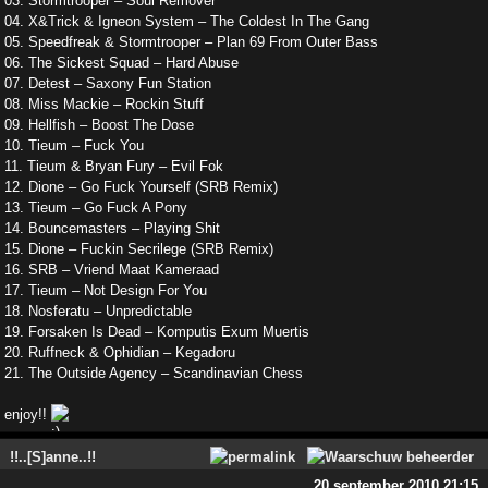
03. Stormtrooper – Soul Remover
04. X&Trick & Igneon System – The Coldest In The Gang
05. Speedfreak & Stormtrooper – Plan 69 From Outer Bass
06. The Sickest Squad – Hard Abuse
07. Detest – Saxony Fun Station
08. Miss Mackie – Rockin Stuff
09. Hellfish – Boost The Dose
10. Tieum – Fuck You
11. Tieum & Bryan Fury – Evil Fok
12. Dione – Go Fuck Yourself (SRB Remix)
13. Tieum – Go Fuck A Pony
14. Bouncemasters – Playing Shit
15. Dione – Fuckin Secrilege (SRB Remix)
16. SRB – Vriend Maat Kameraad
17. Tieum – Not Design For You
18. Nosferatu – Unpredictable
19. Forsaken Is Dead – Komputis Exum Muertis
20. Ruffneck & Ophidian – Kegadoru
21. The Outside Agency – Scandinavian Chess
enjoy!!
!!..[S]anne..!!
20 september 2010 21:15