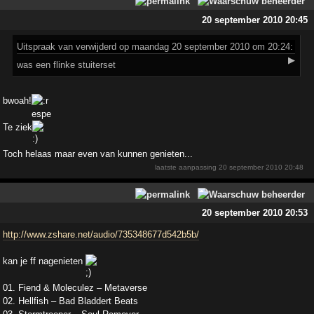
20 september 2010 20:45
Uitspraak
van verwijderd op maandag 20 september 2010 om 20:24:
▶
was een flinke stuiterset
bwoah!
Te ziek
Toch helaas maar even van kunnen genieten...
laatste aanpassing
20 september 2010 20:48
20 september 2010 20:53
http://www.zshare.net/audio/735348677d542b5b/
kan je ff nagenieten
01. Fiend & Moleculez – Metaverse
02. Hellfish – Bad Bladdert Beats