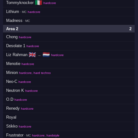
🇮🇹
Tommyknocker
hardcore
Lithium
· MC
hardcore
Madness
· MC
Area 2
2
Chong
hardcore
Desolate 1
hardcore
🇬🇧
🇳🇱
Liz Rahman
→
hardcore
Menotie
hardcore
Minion
hardcore, hard techno
Neo-C
hardcore
Neutron K
hardcore
O.D
hardcore
Renedy
hardcore
Royal
Stikko
hardcore
Frustrator
· MC
hardcore, hardstyle