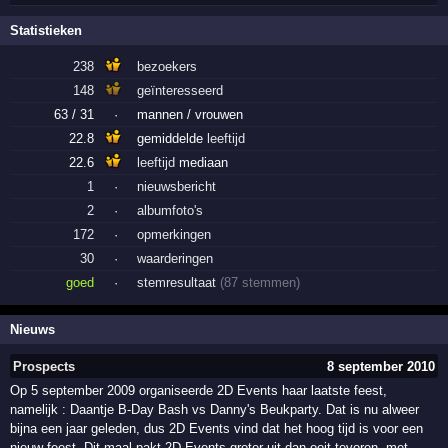
Statistieken
238
bezoekers
148
geïnteresseerd
63 / 31
·
mannen / vrouwen
22.8
gemiddelde
leeftijd
22.6
leeftijd
mediaan
1
·
nieuwsbericht
2
·
albumfoto's
172
·
opmerkingen
30
·
waarderingen
goed
·
stemresultaat
(87 stemmen)
Nieuws
Prospects
8 september 2010
Op 5 september 2009 organiseerde 2D Events haar laatste feest,
namelijk : Daantje B-Day Bash vs Danny's Beukparty. Dat is nu alweer
bijna een jaar geleden, dus 2D Events vind dat het hoog tijd is voor een
nieuw feest. Dit maal pakt 2D Events groter uit dan ooit tevoren, met