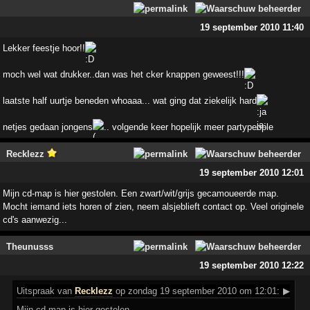
19 september 2010 11:40
Lekker feestje hoor!!
moch wel wat drukker..dan was het cker knappen geweest!!!
laatste half uurtje beneden whoaaa... wat ging dat ziekelijk hard
netjes gedaan jongens
... volgende keer hopelijk meer partypeople
Recklezz
19 september 2010 12:01
Mijn cd-map is hier gestolen. Een zwart/wit/grijs gecamoueerde map.
Mocht iemand iets horen of zien, neem alsjeblieft contact op. Veel originele
cd's aanwezig...
Theunusss
19 september 2010 12:22
Uitspraak
van
Recklezz
op zondag 19 september 2010 om 12:01:
▶
Mijn cd-map is hier gestolen