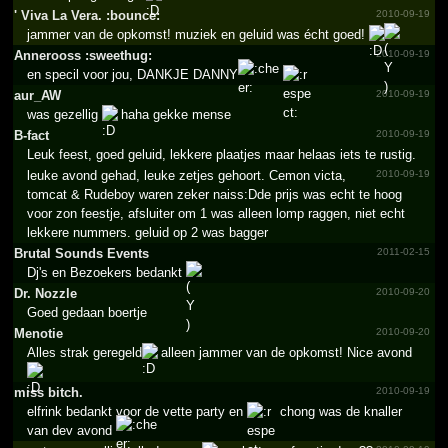
' Viva La Vera.­ :bounce:
2010-09-19
jammer van de opkomst! muziek en geluid was écht goed!
Annerooss :sweethug:
2010-09-19
en specil voor jou, DANKJE DANNY
aur_AW
2010-09-19
was gezellig
haha gekke mense
B-fact
2010-09-19
Leuk feest, goed geluid, lekkere plaatjes maar helaas iets te rustig.
leuke avond gehad, leuke zetjes gehoort. Cemon victa,
2010-09-19
tomcat & Rudeboy waren zeker naiss:Dde prijs was echt te hoog
voor zon feestje, afsluiter om 1 was alleen lomp raggen, niet echt
lekkere nummers. geluid op 2 was bagger
Brutal Sounds Events
2011-02-15
Dj's en Bezoekers bedankt
Dr. Nozzle
2010-09-20
Goed gedaan boertje
Menotie
2010-09-20
Alles strak geregeld
alleen jammer van de opkomst! Nice avond
miss bitch.
2010-09-19
elfrink bedankt voor de vette party en
chong was de knaller
van dev avond