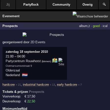
Jij
Partyflock
Community
Overig
🔍
Evenement
Prospects
album
·
goed
·
ical
,2
georganiseerd door
2D Events
zaterdag 18 september 2010
21:00
–
04:00
Partycentrum Rouwhorst
(binnen)
Ootmarsumsestraat 9
Oldenzaal
🇳🇱
Nederland
hardcore
,
industrial hardcore
,
early hardcore
× 21
× 13
× 7
Tickets & prijzen
Prospects
Voorverkoop:
€
17
,50
Deurverkoop:
€
22
,50
Minimumleeftijd