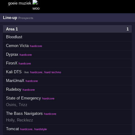
goeie muziek
Line-up
Prospects
Area 1
1
Bloodlust
Cemon Victa
hardcore
Dyprax
hardcore
FironX
hardcore
Kali DTS
· live
hardcore, hard techno
ManUmaX
hardcore
Rudeboy
hardcore
State of Emergency
hardcore
Osiris
,
Trizz
The Bass Navigators
hardcore
Holly
,
Recklezz
Tomcat
hardcore, hardstyle