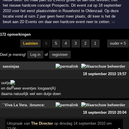
het nieuwe hardcore concept Prospects. Dit event zal op 18 september
2010 voor het eerst plaatsvinden in Rouwhorst te Oldenzaal. Op deze
locatie vond al ruim 2 jaar geen feest meer plaats, dit keer is het de
beurt aan 2D Events om daar een hardcore event neer te zetten.
18
172 opmerkingen
Laatsten
6
5
4
3
2
1
ouder ≡ 5
Deel je mening!
Log in
of
registreer
sassiejaa
18 september 2010 19:57
uurtje
en dan weer eventjes losgaan(A)
daarna natuurlijk wel een dutje doen
' Viva La Vera. :bounce:
18 september 2010 20:04
Uitspraak
van
The Director
op dinsdag 14 september 2010 om
22:06:
▶