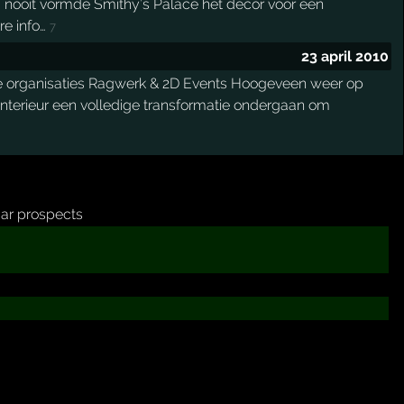
 nooit vormde Smithy’s Palace het decor voor een
re info…
7
23 april 2010
de organisaties Ragwerk & 2D Events Hoogeveen weer op
interieur een volledige transformatie ondergaan om
ar prospects