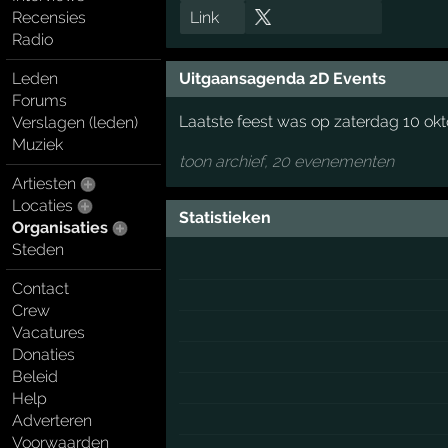
Recensies
Link
Radio
Leden
Uitgaansagenda 2D Events
Forums
Laatste feest was op zaterdag 10 ok
Verslagen (leden)
Muziek
toon archief, 20 evenementen
Artiesten
Locaties
Statistieken
Organisaties
Steden
Contact
Crew
Vacatures
Donaties
Beleid
Help
Adverteren
Voorwaarden