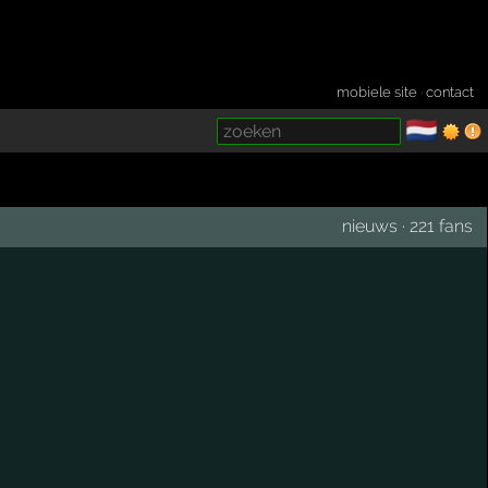
mobiele site
·
contact
🇳🇱
­
nieuws
·
221 fans