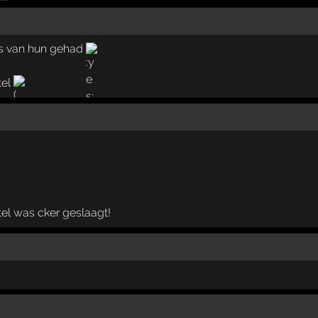
jes van hun gehad
tel
el was cker geslaagt!