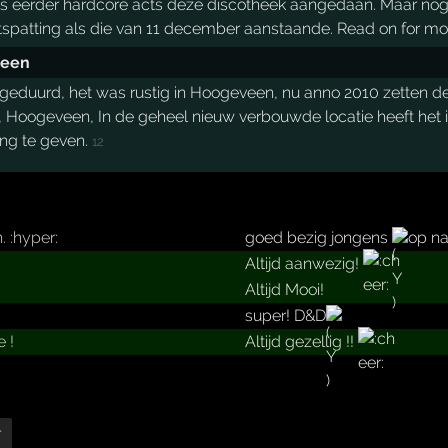
s eerder hardcore acts deze discotheek aangedaan. Maar nog
itspatting als die van 11 december aanstaande. Read on for mo
veen
 geduurd, het was rustig in Hoogeveen, nu anno 2010 zetten 
, Hoogeveen, In de geheel nieuw verbouwde locatie heeft het 
ing te geven.
12
.­ :hyper:
goed bezig jongens
op na
Altijd aanwezig!
Altijd Mooi!
super! D&D
 !­
Altijd gezellig !!
r