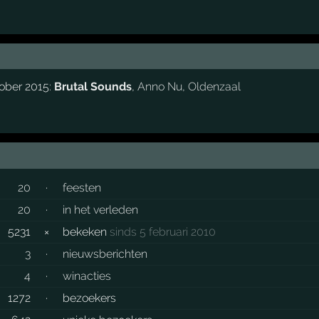
tober 2015:
Brutal Sounds
,
Anno Nu
,
Oldenzaal
20
·
feesten
20
·
in het verleden
5231
×
bekeken
sinds 5 februari 2010
3
·
nieuwsberichten
4
·
winacties
1272
·
bezoekers