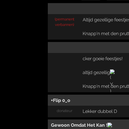
(permanent
Altijd gezellige feest
verbannen)
Knapp'n met den prut
cker goeie feestjes!
altijd gezellig
Knapp'n met den prutt
+Flip 0_o
donateur
Lekker dubbel D
Gewoon Omdat Het Kan !