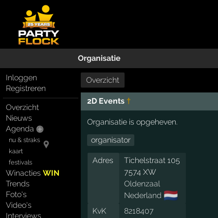
Organisatie
Inloggen
Overzicht
Registreren
2D Events
†
Overzicht
Nieuws
Organisatie is opgeheven.
Agenda
organisator
nu & straks
kaart
Adres
Tichelstraat 105
festivals
7574 XW
Winacties
WIN
Trends
Oldenzaal
🇳🇱
Foto's
Nederland
Video's
KvK
8218407
Interviews