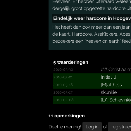
Eesveen. Er hebben uiteraard weleen
dergelijk groot opgezette hardcore u
Eindelijk weer hardcore in Hooge
Het heeft dan ook meer dan een jaar
de kaart, Hardcore, AssKickers, Aces
bezoekers een "heaven on earth" feel
5 waarderingen
##­ Christ­iaann
2010-03-30
Initial_J
2010-03-21
[M]atthijss
2010-03-18
skunkie
2010-03-17
(L)*.­ Schievinkje
2010-02-08
11 opmerkingen
Deel je mening!
Log in
of
registree