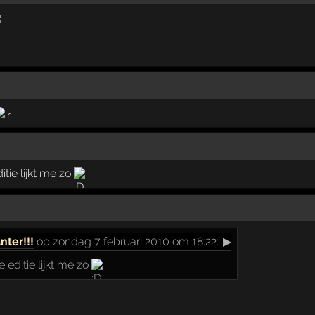
itie lijkt me zo
anter!!!
op zondag 7 februari 2010 om 18:22:
▶
e editie lijkt me zo