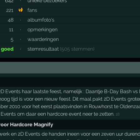
642
·
unieke bezoekers
221
fans
48
·
albumfoto's
11
·
opmerkingen
5
·
waarderingen
r goed
·
stemresultaat
(505 stemmen)
Events haar laatste feest, namelijk : Daantje B-Day Bash vs D
oog tijd is voor een nieuw feest. Dit maal pakt 2D Events grot
ber 2010 voor het eerst plaatsvinden in Rouwhorst te Oldenzaa
2D Events om daar een hardcore event neer te zetten.
18
voor Hardcore Magnify
rk en 2D Events de handen ineen voor een zeven uur durend ha