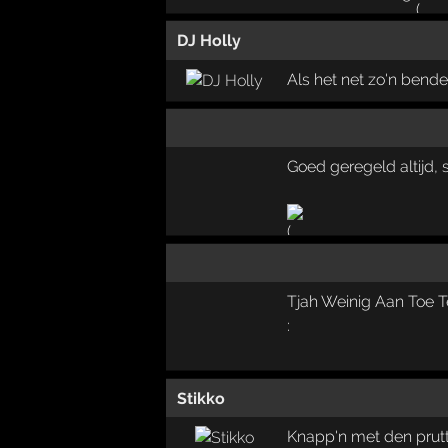
DJ Holly
Als het net zo'n bende
Goed geregeld altijd, 
Tjah Weinig Aan Toe T
:
Stikko
Knapp'n met den prutt