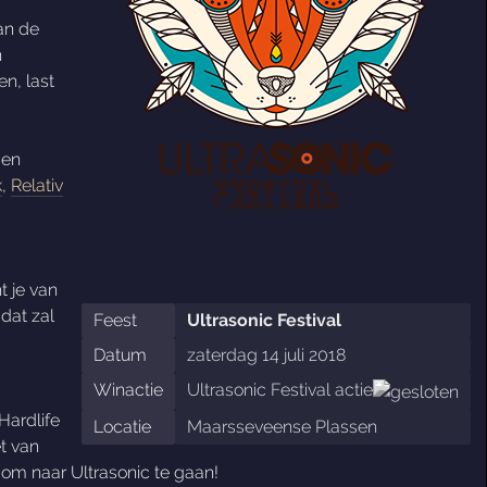
an de
n
en, last
 en
k
,
Relativ
t je van
dat zal
Feest
Ultrasonic Festival
Datum
zaterdag 14 juli 2018
Winactie
Ultrasonic Festival actie
Hardlife
Locatie
Maarsseveense Plassen
t van
 om naar Ultrasonic te gaan!