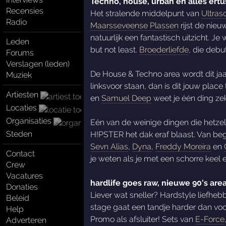
Techno, house, urban en alles ert
Recensies
Het stralende middelpunt van
Ultraso
Radio
Maarsseveense Plassen
rijst de nie
natuurlijk een fantastisch uitzicht. J
Leden
but not least.
Broederliefde
, die deb
Forums
Verslagen (leden)
De House & Techno area wordt dit jaa
Muziek
linksvoor staan, dan is dit jouw place
Artiesten
en
Samuel Deep
weet je één ding zek
Locaties
Organisaties
Eén van de weinige dingen die hetzel
Steden
H!PSTER het dak eraf blaast. Van beg
Sevn Alias
,
Dyna
,
Freddy Moreira
en
Contact
je weten als je met een schorre keel 
Crew
Vacatures
hardlife goes raw, nieuwe 90's are
Donaties
Liever wat sneller? Hardstyle liefhe
Beleid
stage gaat een tandje harder dan voo
Help
Promo als afsluiter! Sets van
E-Force
Adverteren