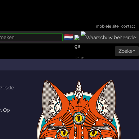
mobiele site
·
contact
🇳🇱
­
Zoeken
e zesde
r. Op
s