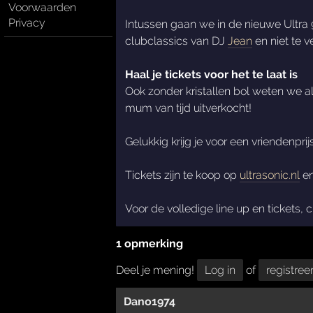
Voorwaarden
Privacy
Intussen gaan we in de nieuwe Ultra 
clubclassics van DJ
Jean
en niet te 
Haal je tickets voor het te laat is
Ook zonder kristallen bol weten we a
mum van tijd uitverkocht!
Gelukkig krijg je voor een vriendenpri
Tickets zijn te koop op
ultrasonic.nl
en
Voor de volledige line up en tickets,
1 opmerking
Deel je mening!
Log in
of
registree
Dano1974