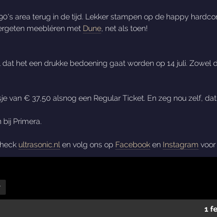
90's area terug in de tijd. Lekker stampen op de happy hardc
vergeten meebléren met
Dune
, net als toen!
l dat het een drukke bedoening gaat worden op 14 juli. Zowel 
jsje van € 37,50 alsnog een Regular Ticket. En zeg nou zelf, da
 bij Primera.
 check
ultrasonic.nl
en volg ons op
Facebook
en
Instagram
voor 
r
1 f