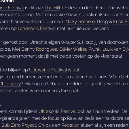
ussenin
nic Festival
is dit jaar
The Hill
. Onderaan de bekende heuvel v
uwe mainstage op. Met een dikke show, spraakmakende acts e
e wordt hier verwelkomd door o.a.
Nicky Romero
,
Roog
&
Erick E
uteren op
Ultrasonic Festival
met hun nieuwe liveband!
r gehost door Utrechts eigen Wouter S. Houd jij van doorrollen
 to be. Met
Benny Rodrigues
,
Olivier Weiter
,
Prunk
,
Luuk van Dij
er: geen moment dat jij met beide voeten op de vloer staat.
fde blijven op
Ultrasonic Festival
is dat
in tot eind komen ze met enkel en alleen headliners. Wat dach
Childsplay
? Hiphop en Urban zijn zelden zo groot geweest, en 
en zere voeten weer naar huis toe gaat.
a
bbers komen tijdens
Ultrasonic Festival
ook aan hun trekken. De 
rgaande jaren, met de focus op Raw, en zelfs een hardcore se
,
Sub Zero Project
,
Crypsis
en
Rebelion
alleen al zijn een reden