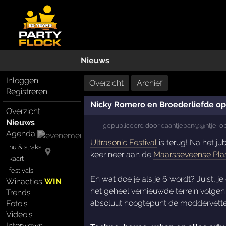
Nieuws
Inloggen
Overzicht
Archief
Registreren
Nicky Romero en Broederliefde op 
Overzicht
Nieuws
gepubliceerd door
daantjeban@@ntje
,
o
Agenda
Ultrasonic Festival
is terug! Na het jub
nu & straks
keer neer aan de
Maarsseveense Pla
kaart
festivals
En wat doe je als je 6 wordt? Juist, j
Winacties
WIN
het geheel vernieuwde terrein volge
Trends
absoluut hoogtepunt de moddervette l
Foto's
Video's
Interviews