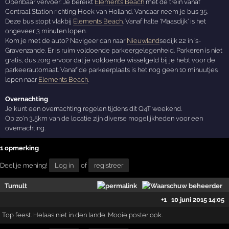
Openbaar vervoer: Je bereikt
Elements Beach
met de trein vanaf
Centraal Station richting Hoek van Holland. Vandaar neem je bus 35.
Deze bus stopt vlakbij
Elements Beach
. Vanaf halte 'Maasdijk' is het
ongeveer 3 minuten lopen.
Kom je met de auto? Navigeer dan naar
Nieuwland
sedijk 22 in 's-
Gravenzande. Er is ruim voldoende parkeergelegenheid. Parkeren is niet
gratis, dus zorg ervoor dat je voldoende wisselgeld bij je hebt voor de
parkeerautomaat. Vanaf de parkeerplaats is het nog geen 10 minuutjes
lopen naar
Elements Beach
.
Overnachting
Je kunt een overnachting regelen tijdens dit Q4T weekend.
Op zo'n 3,5km van de locatie zijn diverse mogelijkheden voor een
overnachting.
1 opmerking
Deel je mening!
Log in
of
registreer
Tumult
+1
10 juni 2015 14:05
Top feest. Helaas niet in den lande. Mooie poster ook.