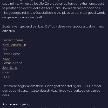
extra ruimte vrij op de locatie. Ze proberen buiten een extra horecapunt
te plaatsen en eventueel extra toiletunits. Ook als de weergoden ons
niet goedgezind zijn, is Quest4Techno the place to be. In dat geval wordt
de gehele locatie overdekt!
Zoals je van gewend bent, zal Q4T ook deze keer groots uitpakken met
artiesten:
Secret Cinema
Kevin Arnemann
SQL
David Leese
Kaap
Gabriela Penn
John Sane
Cicatrix
Huub
Het event begint al om 12.00 uur en gaat door tot 03.00 uur. Er is maar
een beperkt aantal kaarten beschikbaar in de voorverkoop en aan de
deur.
Routebeschrijving