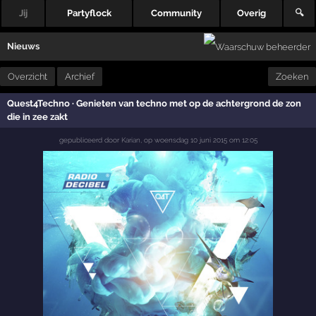
Jij
Partyflock
Community
Overig
🔍
Nieuws
Overzicht
Archief
Zoeken
Quest4Techno · Genieten van techno met op de achtergrond de zon
die in zee zakt
gepubliceerd door
Karian
,
op
woensdag 10 juni 2015 om 12:05