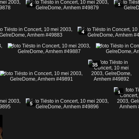
4
1
4
35
1
5