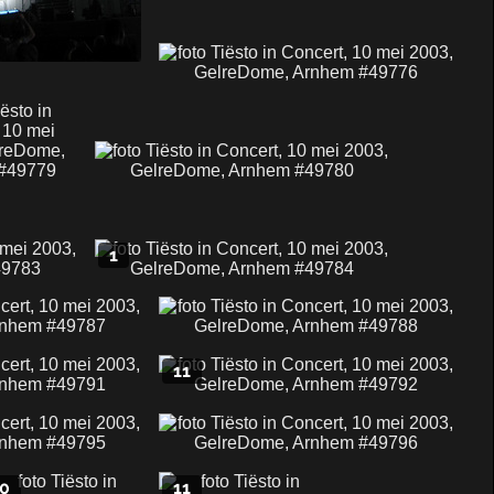
1
11
0
11