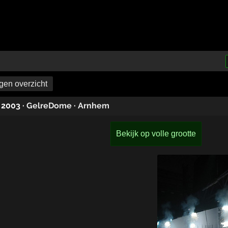
en overzicht
i 2003
·
GelreDome
·
Arnhem
Bekijk op volle grootte