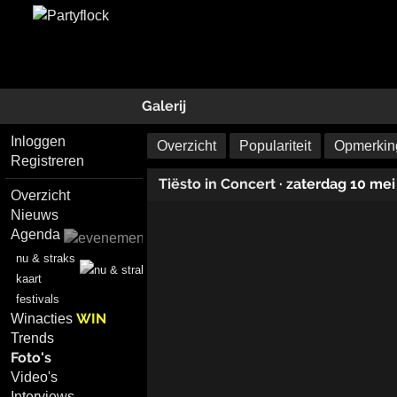
Galerij
Inloggen
Overzicht
Populariteit
Opmerking
Registreren
Tiësto in Concert
· zaterdag 10 me
Overzicht
Nieuws
Agenda
nu & straks
kaart
festivals
WIN
Winacties
Trends
Foto's
Video's
Interviews