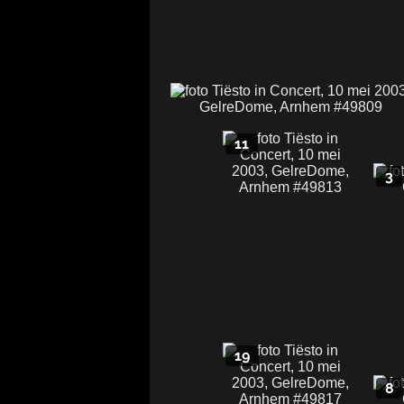
11
3
19
8