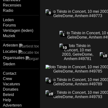
Recensies
Radio
8
Leden
Forums
Verslagen (leden)
1
Muziek
Artiesten
19
Locaties
18
Organisaties
Steden
Contact
Crew
6
Vacatures
Donaties
28
Beleid
Help
Adverteren