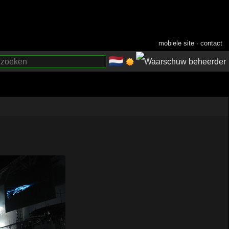
mobiele site
·
contact
🇳🇱
­