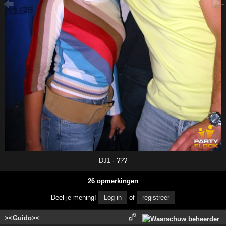
DJ1
· ???
26 opmerkingen
Deel je mening!
Log in
of
registreer
><Guido><