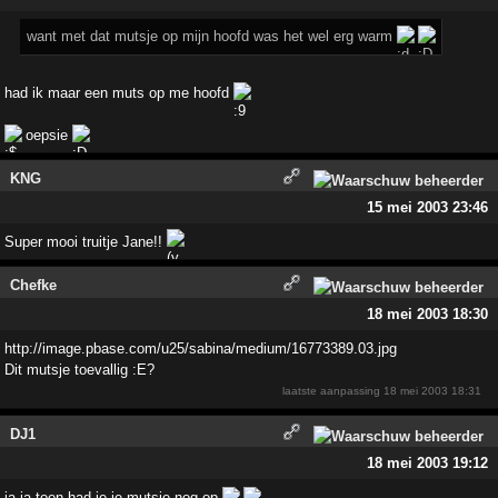
want met dat mutsje op mijn hoofd was het wel erg warm
had ik maar een muts op me hoofd
oepsie
KNG
15 mei 2003 23:46
Super mooi truitje Jane!!
Chefke
18 mei 2003 18:30
http://image.pbase.com/u25/sabina/medium/16773389.03.jpg
Dit mutsje toevallig :E?
laatste aanpassing
18 mei 2003 18:31
DJ1
18 mei 2003 19:12
ja ja toen had je je mutsje nog op