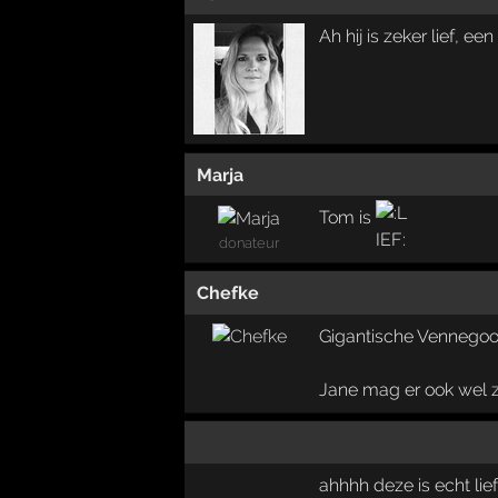
Ah hij is zeker lief, ee
Marja
Tom is
donateur
Chefke
Gigantische Vennegoor
Jane mag er ook wel z
ahhhh deze is echt lie