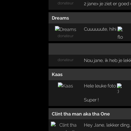
donateur
2 jane> je ziet er goed 
Dreams
Cuuuuuute, hihi
donateur
donateur
Nou jane, ik heb je le
Kaas
Hele leuke foto
Super !
Clint tha man aka tha One
Hey Jane, lekker ding,