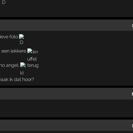
ieve foto
el een lekkere
hno angel;
terug
vaak ik dat hoor?