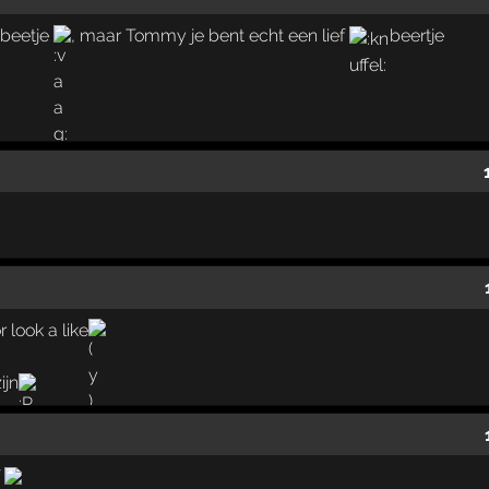
n beetje
, maar Tommy je bent echt een lief
beertje
 look a like
ijn
f