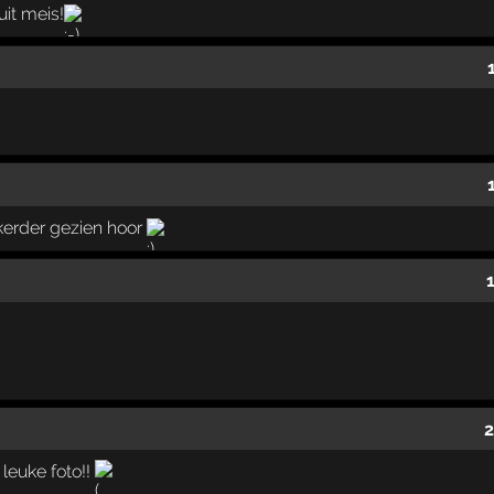
uit meis!
kkerder gezien hoor
2
 leuke foto!!