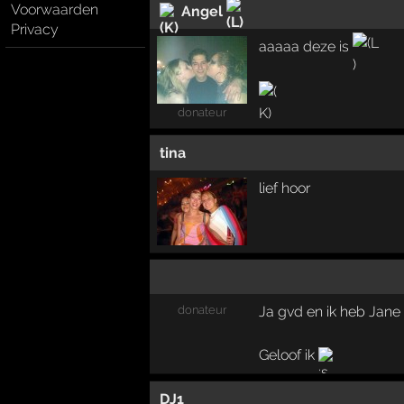
Voorwaarden
Angel
Privacy
aaaaa deze is
donateur
tina
lief hoor
donateur
Ja gvd en ik heb Jan
Geloof ik
DJ1