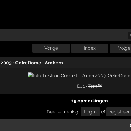
Vorige
Index
Volge
 2003
·
GelreDome
·
Arnhem
DJ1
·
Tom™
19 opmerkingen
Deel je mening!
Log in
of
registreer