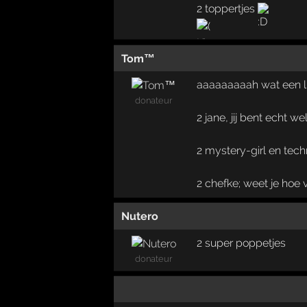
2 toppertjes
Tom™
aaaaaaaaah wat een l
donateur
2 jane, jij bent echt w
2 mystery-girl en tec
2 chefke; weet je hoe 
Nutero
2 super poppetjes
donateur