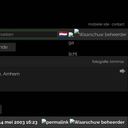
mobiele site
·
contact
🇳🇱
­
nde
fotografie:
t0mm1e
14 mei 2003 16:23