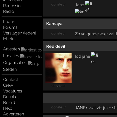
donateur
Jane
Recensies
Radio
Leden
Kamaya
Forums
Verslagen (leden)
donateur
Zo volgende keer zal i
Muziek
Red devil
Artiesten
Locaties
Idd jane
Organisaties
Steden
Contact
Crew
donateur
Vacatures
Donaties
Beleid
donateur
JANE> wat zie je er str
Help
Adverteren