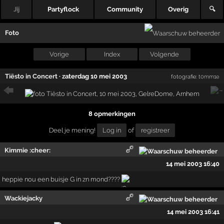
Jij
Partyflock
Community
Overig
🔍
Foto
Vorige
Index
Volgende
Tiësto in Concert
·
zaterdag 10 mei 2003
fotografie:
t0mm1e
8 opmerkingen
Deel je mening!
Log in
of
registreer
Kimmie :cheer:
14 mei 2003 16:40
heppie nou een buisje G in zn mond????
Wackiejacky
14 mei 2003 16:41