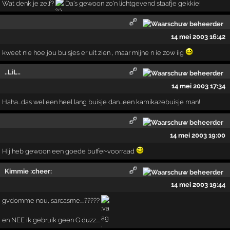
Wat denk je zelf?
Da's gewoon zo'n lichtgevend staafje gekkie!
14 mei 2003 16:42
kweet nie hoe jou buisjes er uit zien , maar mijne n ie zow iig
..LiL..
14 mei 2003 17:34
Haha...das wel een heel lang buisje dan...een kamikazebuisje man!
14 mei 2003 19:00
Hij heb gewoon een goede buffer-voorraad
Kimmie :cheer:
14 mei 2003 19:44
gvdomme nou, sarcasme....?????
en NEE ik gebruik geen G duzz....