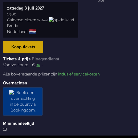
zaterdag 3 juli 2027
13:00
Galderse Meren
(buiten)
Breda
🇳🇱
Nederland
Koop tickets
Tickets & prijs
Ploegendienst
Voorverkoop:
€
39
,-
Alle bovenstaande prijzen zijn
inclusief servicekosten
.
Overnachten
Minimumleeftijd
18