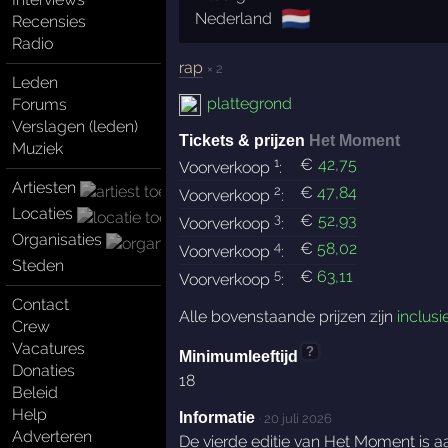
🇳🇱
Nederland
Recensies
Radio
rap
× 2
Leden
plattegrond
Forums
Verslagen (leden)
Tickets & prijzen
Het Moment
Muziek
1
€
42
,75
Voorverkoop
:
Artiesten
2
€
47
,84
Voorverkoop
:
Locaties
3
€
52
,93
Voorverkoop
:
Organisaties
4
€
58
,02
Voorverkoop
:
Steden
5
€
63
,11
Voorverkoop
:
Contact
Alle bovenstaande prijzen zijn
inclusi
Crew
Vacatures
?
Minimumleeftijd
Donaties
18
Beleid
Help
Informatie
·
20 juli 2026
Adverteren
De vierde editie van Het Moment is a