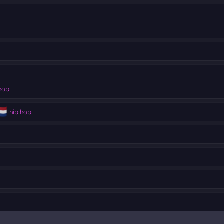
hop
🇱
hip hop