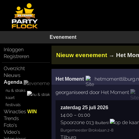
Evenement
Inloggen
→
Nieuw evenement
Het Mo
Registreren
Overzicht
Nieuws
hetmomenttilburg.n
Het Moment
Agenda
nu & straks
georganiseerd door
Het Moment
kaart
festivals
zaterdag 25 juli 2026
Winacties
WIN
14:00
–
01:00
Trends
Spoorzone 013
(buiten)
Foto's
Burgemeester Brokxlaan 2-8
Video's
Tilburg
Interviews