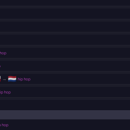
 hop
p

🇳🇱
→
hip hop
ip hop
p hop