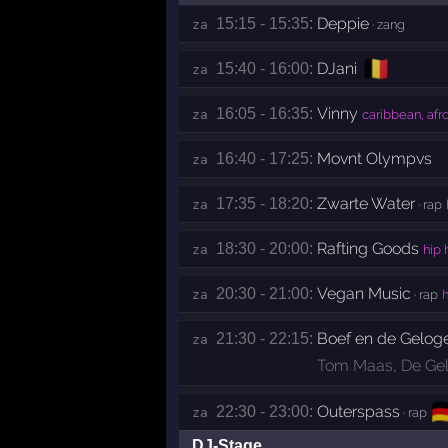
Deppie
15:15 - 15:35:
za 
· zang
🇧🇪
DJani
15:40 - 16:00:
za 
Vinny
16:05 - 16:35:
za 
caribbean, afr
Movnt Olympvs
16:40 - 17:25:
za 
Zwarte Water
17:35 - 18:20:
za 
· rap
Rafting Goods
18:30 - 20:00:
za 
hip 
Vegan Music
20:30 - 21:00:
za 
· rap
h
Boef en de Gelog
21:30 - 22:15:
za 
Tom Maas
,
De Ge
🇩
Outerspass
22:30 - 23:00:
za 
· rap
DJ-Stage