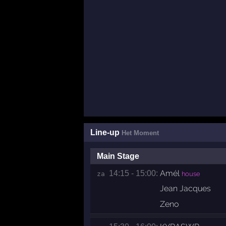
Line-up
Het Moment
Main Stage
Amél
14:15 - 15:00:
za 
house
Jean Jacques
Zeno