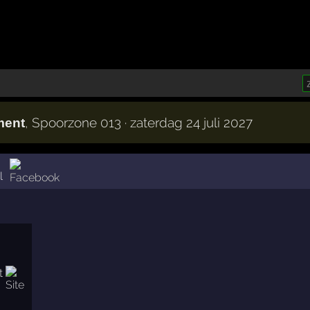
, Spoorzone 013 · zaterdag 24 juli 2027
ment
l