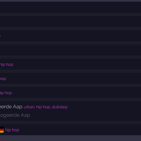
o
hip hop
hop
ip hop
eerde Aap
urban, hip hop, dubstep
logeerde Aap
🇪
hip hop