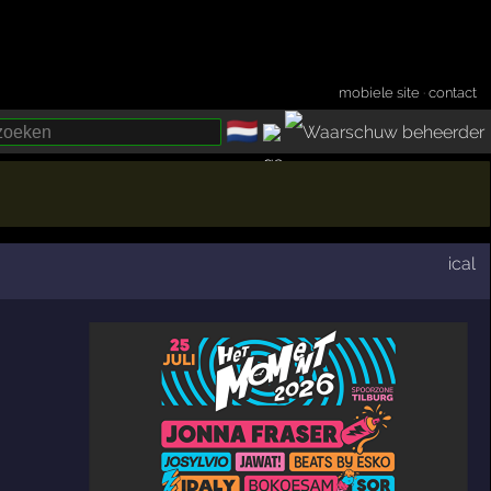
mobiele site
·
contact
🇳🇱
­
ical