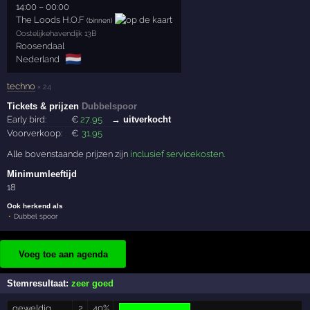
14:00
–
00:00
The Loods H.O.F
(binnen)
Oostelijkehavendijk 13B
Roosendaal
🇳🇱
Nederland
techno
× 24
Tickets & prijzen
Dubbelspoor
Early bird:
€
27
,95
→ uitverkocht
Voorverkoop:
€
31
,95
Alle bovenstaande prijzen zijn
inclusief servicekosten
.
Minimumleeftijd
18
Ook herkend als
Dubbel spoor
Voeg toe aan agenda
Stemresultaat:
zeer goed
geweldig
2
40%