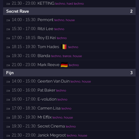
21:30 - 23:00:
KETTING
za 
techno, hard techno
Secret Rave
2
14:00 - 15:30:
Permont
za 
techno, house
15:30 - 17:00:
Ritzi Lee
za 
techno
17:00 - 18:15:
Roy El Kei
za 
techno
🇧🇪
18:15 - 19:30:
Tom Hades
za 
techno
19:30 - 21:00:
Blanda
za 
techno, trance, house
🇩🇪
21:00 - 23:00:
Mark Reeve
za 
techno
Fijn
3
14:00 - 15:00:
Geerten Van Duin
za 
techno, house
15:00 - 16:00:
Pat Baker
za 
techno
16:00 - 17:00:
E-volution
za 
techno
17:00 - 18:30:
Carmen Lisa
za 
techno
18:30 - 19:30:
Mr Efflix
za 
techno, house
19:30 - 21:30:
Secret Cinema
za 
techno
21:30 - 23:00:
Janick Megroot
za 
techno, house