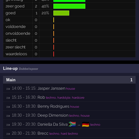
zeer goed
2
40%
goed
1
20%
ok
0
voldoende
0
onvoldoende
0
slecht
0
zeer slecht
0
waardeloos
0
Line-up
Dubbelspoor
Main
1
14:00 - 15:15:
Jasper Janssen
za 
house
15:15 - 16:30:
Rob
za 
techno, hardstyle, hardcore
16:30 - 18:30:
Benny Rodrigues
za 
house
18:30 - 19:30:
Deep Dimension
za 
techno, house
🇿🇦
🇩🇪
19:30 - 20:30:
Daniella Da Silva
→
za 
techno
20:30 - 21:30:
Brecc
za 
techno, hard techno