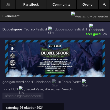
Jij
Partyflock
Community
Overig
🔍
Evenement
Dubbelspoor
·
Techno Festival
dubbelspoorfestival.nl
zeer goed
·
ical
georganiseerd door
Dubbelspoor
⊂
Focus Events
hosts:
FIJN
,
Secret Rave
,
Wereld van Verschil
afbeeldingen aanpassen
zaterdag 26 oktober 2024