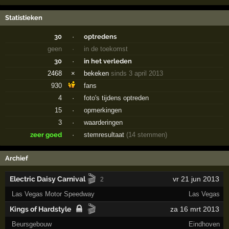
Statistieken
30
·
optredens
geen
·
in de toekomst
30
·
in het verleden
2468
×
bekeken
sinds 3 april 2013
930
fans
4
·
foto's tijdens optreden
15
·
opmerkingen
3
·
waarderingen
zeer goed
·
stemresultaat
(14 stemmen)
Archief
🎬
Electric Daisy Carnival
vr 21 jun 2013
2
Las Vegas Motor Speedway
Las Vegas
🎬
Kings of Hardstyle
za 16 mrt 2013
Beursgebouw
Eindhoven