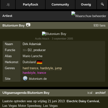
Jij
Partyflock
Community
Overig
🔍
Artiest
📷
Blutonium Boy
930 fans
Audio Attack
· 3 september 2005
Naam
Dirk Adamiak
Functie
DJ, producer
30×
Alias
Mario Laroche
🇩🇪
Herkomst
Duitsland
Genres
hard trance
,
hardstyle
,
jump
hardstyle, trance
Site
blutonium.de
Uitgaansagenda Blutonium Boy
ical
·
archief
Laatste optreden was op vrijdag 21 juni 2013:
Electric Daisy Carnival
,
Las Vegas Motor Speedway
,
Las Vegas