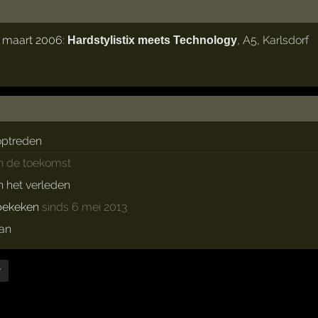
1 maart 2006:
,
A5
,
Karlsdorf
Hardstylistix meets Technology
optreden
in de toekomst
in het verleden
bekeken
sinds 6 mei 2013
fan
r