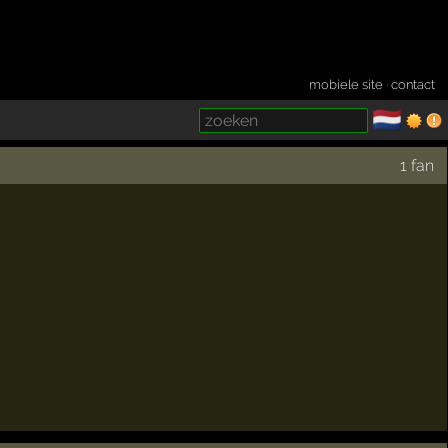
mobiele site
·
contact
🇳🇱
­
1 fan