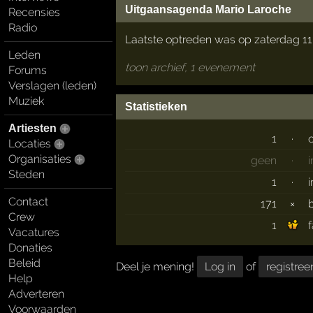
Uitgaansagenda Mario Laroche
Recensies
Radio
Laatste optreden was op zaterdag 1
Leden
toon archief, 1 evenement
Forums
Verslagen (leden)
Muziek
Statistieken
Artiesten
1
·
Locaties
Organisaties
geen
·
Steden
1
·
Contact
171
×
Crew
1
Vacatures
Donaties
Beleid
Deel je mening!
Log in
of
registree
Help
Adverteren
Voorwaarden