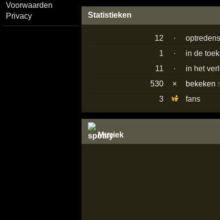
Voorwaarden
Statistieken
Privacy
12
·
optreden
1
·
in de toe
11
·
in het ve
530
×
bekeken
3
fans
Muziek