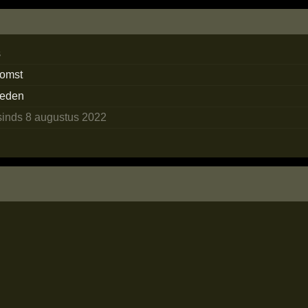
s
komst
rleden
sinds 8 augustus 2022