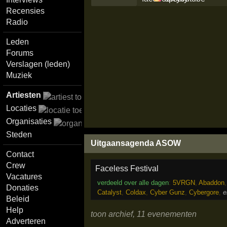
Recensies
Radio
Leden
Forums
Verslagen (leden)
Muziek
Artiesten
Locaties
Organisaties
Steden
Uitgaansagenda ASOW
Contact
Crew
Faceless Festival
Vacatures
verdeeld over alle dagen
:
5VRGN
,
Abaddon
Donaties
Catalyst
,
Coldax
,
Cyber Gunz
,
Cybergore
,
e
Beleid
Help
toon archief, 11 evenementen
Adverteren