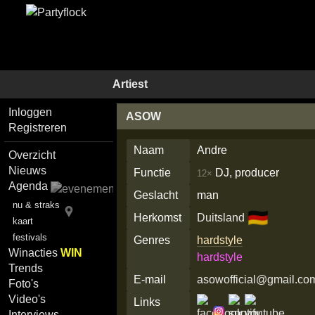
Artiest
Inloggen
ASOW
Registreren
Naam
Andre
Overzicht
Nieuws
Functie
DJ, producer
12×
Agenda
Geslacht
man
nu & straks
🇩🇪
Herkomst
Duitsland
kaart
festivals
Genres
hardstyle
Winacties
WIN
hardstyle
Trends
E-mail
asowofficial@gmail.co
Foto's
Video's
Links
Interviews