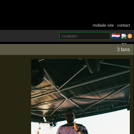
mobiele site
·
contact
🇳🇱
­
3 fans