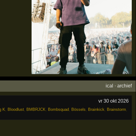
ical
·
archief
vr 30 okt 2026
g K
,
Bloodlust
,
BMBRJCK
,
Bombsquad
,
Bössels
,
Brainkick
,
Brainstorm
,