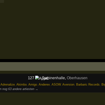
127
Turbinenhalle
,
Oberhausen
,
Adrenalize
,
Akimbo
,
Amigo
,
Anderex
,
ASOW
,
Aversion
,
Barbaric Records
,
Bi
n nog 63 andere artiesten →