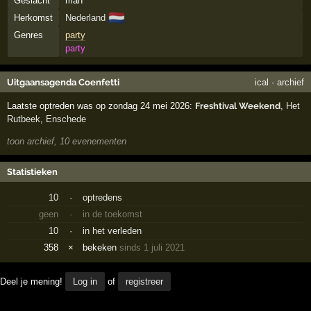
Geslacht
man
🇳🇱
Herkomst
Nederland
Genres
party
party
Uitgaansagenda Coenfetti
ical
·
archief
Laatste optreden was op zondag 24 mei 2026:
Freshtival Weekend
,
Het
Rutbeek
,
Enschede
toon archief, 10 evenementen
Statistieken
10
·
optredens
geen
·
in de toekomst
10
·
in het verleden
358
×
bekeken
sinds 1 juli 2021
Deel je mening!
Log in
of
registreer