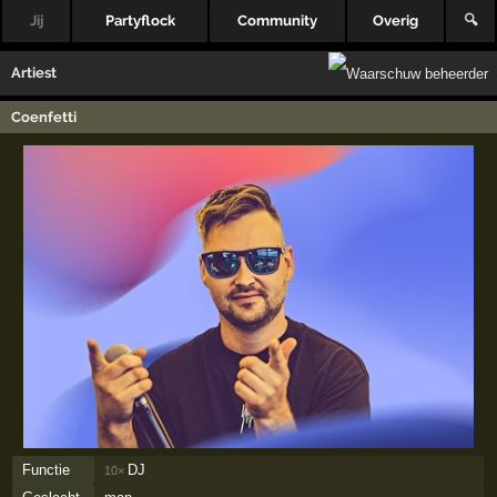
Jij
Partyflock
Community
Overig
🔍
Artiest
Coenfetti
Functie
DJ
10×