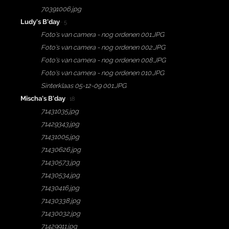
70391006.jpg
Ludy's B'day
· 5
Foto's van camera - nog ordenen 001.JPG
Foto's van camera - nog ordenen 002.JPG
Foto's van camera - nog ordenen 008.JPG
Foto's van camera - nog ordenen 010.JPG
Sinterklaas 05-12-09 001.JPG
Mischa's B'day
· 18
71431035.jpg
71429343.jpg
71431005.jpg
71430626.jpg
71430573.jpg
71430534.jpg
71430416.jpg
71430338.jpg
71430032.jpg
71429911.jpg