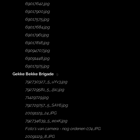
69017642.jpg
69017900.jpg
69017575.jpg
69017684.jpg
69017961.jpg
69017818.jpg
69094707.jpg
69091448.jpg
69017975.jpg
Gekke Bekke Brigade
· 9
792730327_5_uYv3.jpg
792729581_5_Jj1c.jpg
71429729.jpg
792729757_5_SAY6.jpg
20091129_24.JPG
792734639_5_eoxK.jpg
Foto's van camera - nog ordenen 074.JPG
20091129_8.JPG