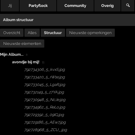
Jij
Partyflock
Community
Overig
🔍
Album structuur
Overzicht
Alles
Structuur
Nieuwste opmerkingen
Nieuwste elementen
Mijn Album...
·
8
avondje bij mij!
· 11
792734306_5_kvxS.jpg
792733420_5_rW1e.jpg
792733045_5_LgaR.jpg
792732149_5_z7YA.jpg
792730948_5_NcJe.jpg
792734962_5_ReLo.jpg
792729392_5_09IG.jpg
792729186_5_AEw7.jpg
792728968_5_ZCU_.jpg