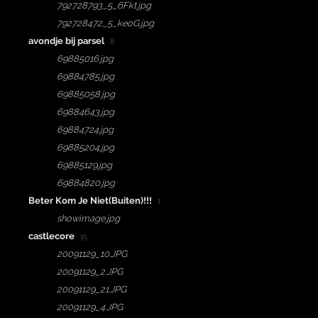
792728793_5_6Fkt.jpg
792728472_5_keoG.jpg
avondje bij parsel
· 8
69885016.jpg
69884785.jpg
69885058.jpg
69884643.jpg
69884724.jpg
69885204.jpg
69885129.jpg
69884820.jpg
Beter Kom Je Niet(Buiten)!!!
· 1
showimage.jpg
castlecore
· 15
20091129_10.JPG
20091129_2.JPG
20091129_21.JPG
20091129_4.JPG