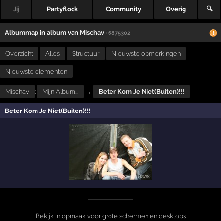
Jij
Partyflock
Community
Overig
🔍
Albummap
in
album
van
Mischav
· 6875302
Overzicht
Alles
Structuur
Nieuwste opmerkingen
Nieuwste elementen
Mischav
:
Mijn Album...
→
Beter Kom Je Niet(Buiten)!!!
Beter Kom Je Niet(Buiten)!!!
Bekijk in opmaak voor grote schermen en desktops