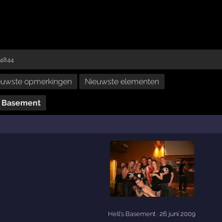
74844
euwste opmerkingen
Nieuwste elementen
s Basement
Hell's Basement
· 26 juni 2009