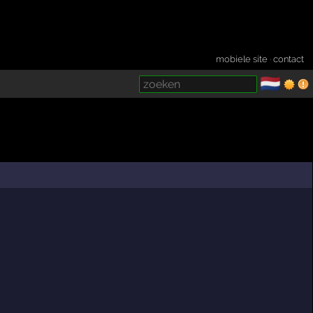
mobiele site
·
contact
🇳🇱
­