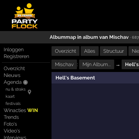
Albummap
in
album
van
Mischav
· 68
Inloggen
Overzicht
Alles
Structuur
Ni
Registreren
Mischav
:
Mijn Album...
→
Hell'
Overzicht
Nieuws
Hell's Basement
Agenda
nu & straks
kaart
festivals
Winacties
WIN
Trends
Foto's
Video's
Interviews