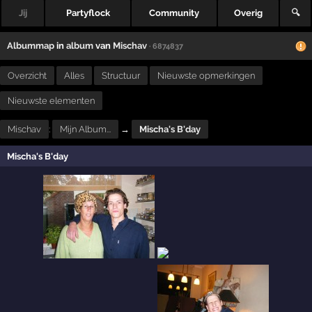
Jij
Partyflock
Community
Overig
🔍
Albummap
in
album
van
Mischav
· 6874837
Overzicht
Alles
Structuur
Nieuwste opmerkingen
Nieuwste elementen
Mischav
:
Mijn Album...
→
Mischa's B'day
Mischa's B'day