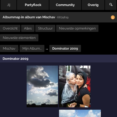
Jij
Partyflock
Community
Overig
🔍
Albummap
in
album
van
Mischav
· 6874819
Overzicht
Alles
Structuur
Nieuwste opmerkingen
Nieuwste elementen
Mischav
:
Mijn Album...
→
Dominator 2009
Dominator 2009