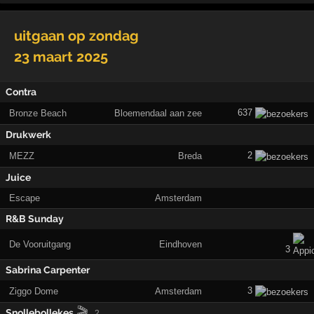
uitgaan op
zondag
23 maart 2025
Contra
637
Bronze Beach
Bloemendaal aan zee
Drukwerk
2
MEZZ
Breda
Juice
Escape
Amsterdam
R&B Sunday
De Vooruitgang
Eindhoven
3
Sabrina Carpenter
3
Ziggo Dome
Amsterdam
🎬
Snollebollekes
2