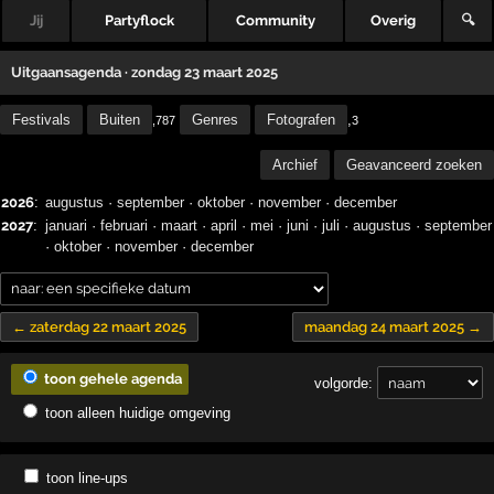
Jij
Partyflock
Community
Overig
🔍
Uitgaansagenda · zondag 23 maart 2025
Festivals
Buiten
Genres
Fotografen
,
,787
3
Archief
Geavanceerd zoeken
2026
:
augustus
·
september
·
oktober
·
november
·
december
2027
:
januari
·
februari
·
maart
·
april
·
mei
·
juni
·
juli
·
augustus
·
september
·
oktober
·
november
·
december
← zaterdag 22 maart 2025
maandag 24 maart 2025 →
toon gehele agenda
volgorde:
toon alleen huidige omgeving
toon line-ups