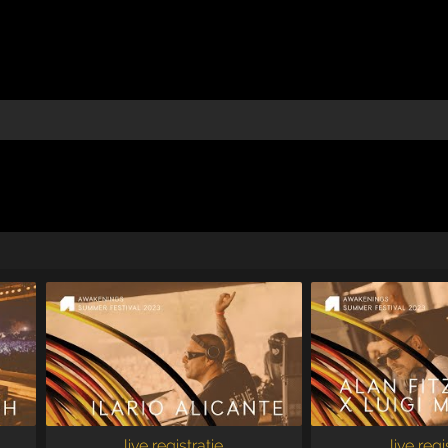
live registratie
live regi