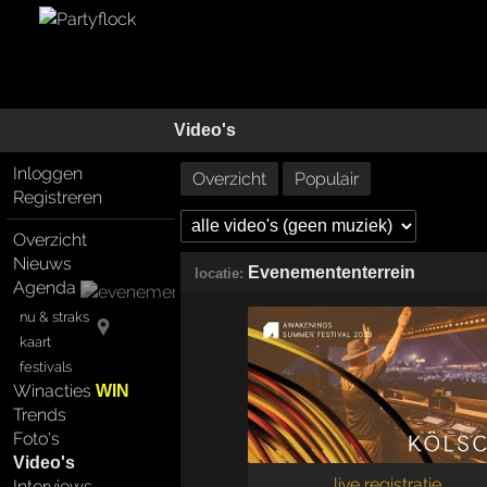
Video's
Inloggen
Overzicht
Populair
Registreren
Overzicht
Nieuws
Evenemententerrein
locatie:
Agenda
nu & straks
kaart
festivals
Winacties
WIN
Trends
Foto's
Video's
live registratie
Interviews