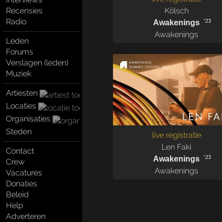
Kölsch
Recensies
Radio
'23
Awakenings
Awakenings
Leden
Forums
Verslagen (leden)
Muziek
Artiesten
Locaties
Organisaties
Steden
live registratie
Len Faki
Contact
'23
Awakenings
Crew
Awakenings
Vacatures
Donaties
Beleid
Help
Adverteren