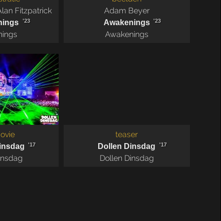
lan Fitzpatrick
Adam Beyer
'23
'23
nings
Awakenings
nings
Awakenings
ovie
teaser
'17
'17
insdag
Dollen Dinsdag
insdag
Dollen Dinsdag