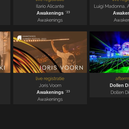
Ilario Alicante
Luigi Madonna
,
A
'23
Awakenings
Awake
Awakenings
Awake
live registratie
afterm
Joris Voorn
Dollen D
'23
Dollen D
Awakenings
Awakenings