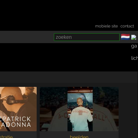
mobiele site
·
contact
🇳🇱
­
stratie
beelden