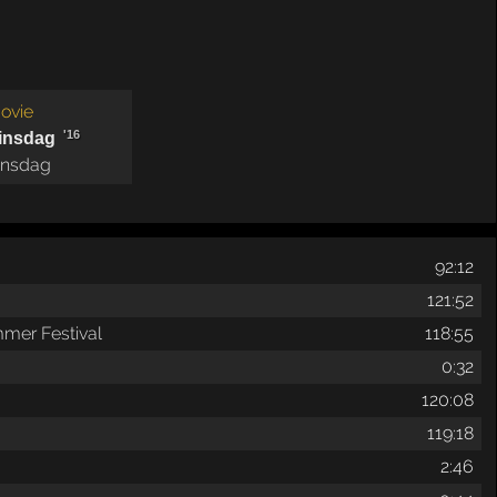
ovie
'16
insdag
insdag
92:12
121:52
mmer Festival
118:55
0:32
120:08
119:18
2:46