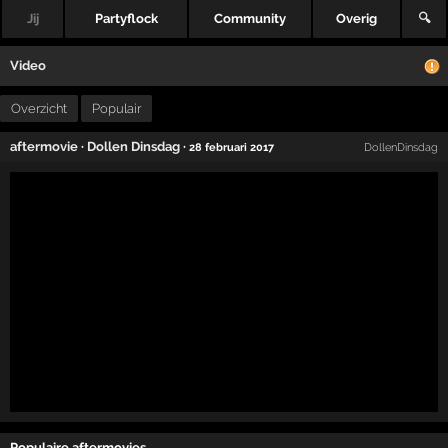
Jij
Partyflock
Community
Overig
🔍
Video
Overzicht
Populair
aftermovie
·
Dollen Dinsdag
·
28 februari 2017
DollenDinsdag
Populaire aftermovies