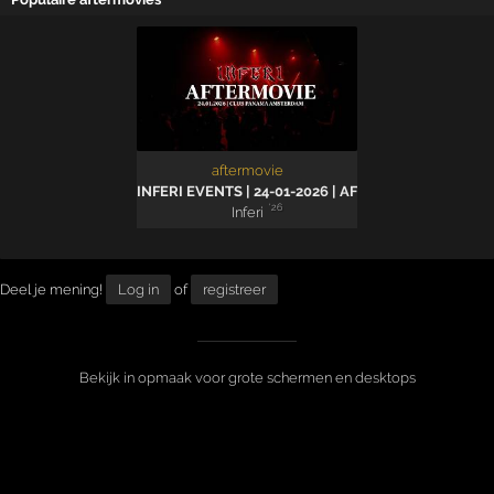
aftermovie
INFERI EVENTS | 24-01-2026 | AFTERMOVIE
'26
Inferi
Deel je mening!
Log in
of
registreer
Bekijk in opmaak voor grote schermen en desktops