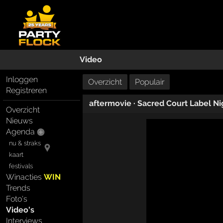
Video
Inloggen
Overzicht
Populair
Registreren
aftermovie
·
Sacred Court Label Ni
Overzicht
Nieuws
Agenda
nu & straks
kaart
festivals
Winacties
WIN
Trends
Foto's
Video's
Interviews