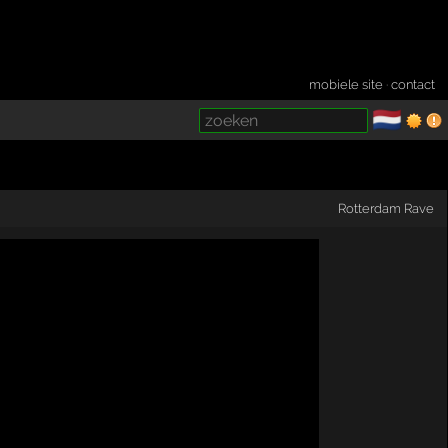
mobiele site
·
contact
🇳🇱
­
Rotterdam Rave