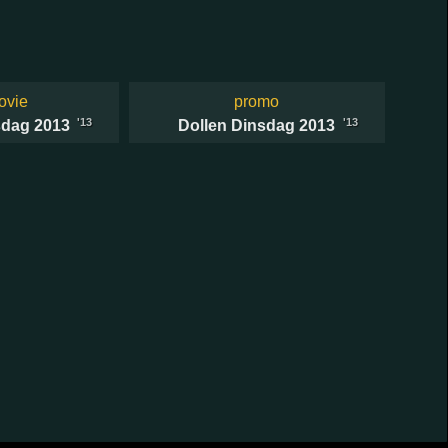
ovie
promo
'13
'13
sdag 2013
Dollen Dinsdag 2013