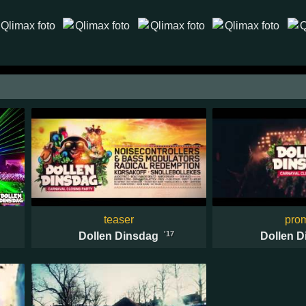
teaser
pro
'17
Dollen Dinsdag
Dollen D