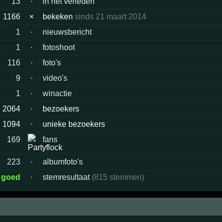
13
·
in het verleden
1166
×
bekeken
sinds 21 maart 2014
1
·
nieuwsbericht
1
·
fotoshoot
116
·
foto's
9
·
video's
1
·
winactie
2064
·
bezoekers
1094
·
unieke bezoekers
169
fans
223
·
albumfoto's
 goed
·
stemresultaat
(815 stemmen)