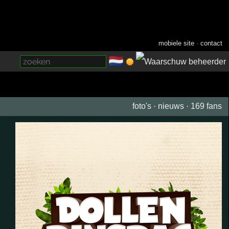
mobiele site
·
contact
🇳🇱
­
foto's
·
nieuws
·
169 fans