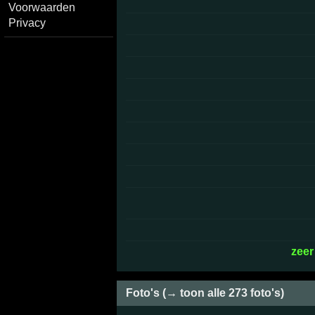
Voorwaarden
Privacy
zeer
Foto's (→ toon alle 273 foto's)