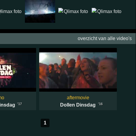
overzicht van alle video's
mo
aftermovie
'17
'16
insdag
Dollen Dinsdag
1