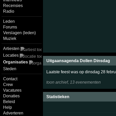
Recensies
Radio
Leden
Forums
Verslagen (leden)
Muziek
Artiesten
Locaties
Uitgaansagenda Dollen Dinsdag
Organisaties
Steden
Laatste feest was op dinsdag 28 febru
Contact
toon archief, 13 evenementen
Crew
Vacatures
Donaties
Statistieken
Beleid
Help
Adverteren