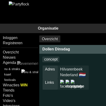
Organisatie
Inloggen
Overzicht
Registreren
Dollen Dinsdag
Overzicht
Nieuws
concept
Agenda
nu & straks
Adres
Hilvarenbeek
🇳🇱
kaart
Nederland
festivals
Links
Winacties
WIN
Trends
Foto's
Video's
Interviews